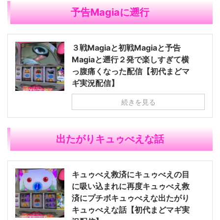
予告Magiaに遡行
３戦Magiaと初戦Magiaと予告
Magiaと遡行２発で楽しすぎて横
っ腹痛くなった配信【初代まどマ
ギ実況配信】
続きを見る
出たがりキュゥべえな話
キュゥべえ救済にキュゥべえの目
に吸い込まれに再度キュゥべえ救
済にプチボキュゥべえな出たがり
キュゥべえな話【初代まどマギ実