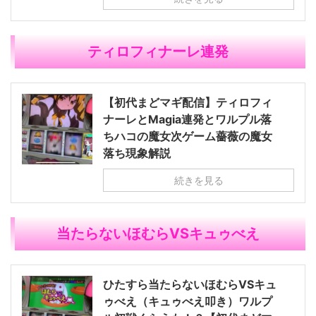
ティロフィナーレ連発
【初代まどマギ配信】ティロフィ
ナーレとMagia連発とワルプル落
ちハコの魔女次ゲーム薔薇の魔女
落ち現象解説
続きを見る
当たらないほむらVSキュゥべえ
ひたすら当たらないほむらVSキュ
ゥべえ（キュゥべえ叩き）ワルプ