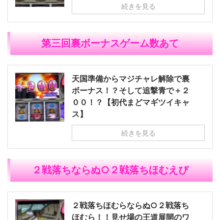
続きを見る
第三回裏ボーナスゲーム数あて
天国準備からマジチャレ解除で裏
ボーナス！？そして追撃青で＋２
００！？【初代まどマギツイキャ
ス】
続きを見る
２戦落ちならぬ○２戦落ちほむえぴ
２戦落ちほむらならぬ○２戦落ち
ほむら！！見せ場の王道展開のワ