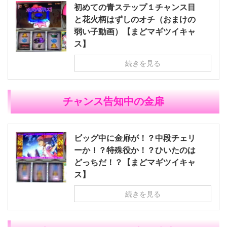
初めての青ステップ１チャンス目
と花火柄はずしのオチ（おまけの
弱い子動画）【まどマギツイキャ
ス】
続きを見る
チャンス告知中の金扉
ビッグ中に金扉が！？中段チェリ
ーか！？特殊役か！？ひいたのは
どっちだ！？【まどマギツイキャ
ス】
続きを見る