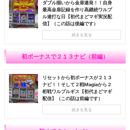
ダブル揃いから金扉連発！！自身
最高金扉記録を作り高継続ワルプ
ル連打な日【初代まどマギ実況配
信】（この話は後編です）
続きを見る
初ボーナスで２１３ナビ（前編）
リセットから初ボーナスが２１３
ナビ！！そして２戦Magiaから２
桁戦ワルプルギス【初代まどマギ
配信】（この話は前編です）
続きを見る