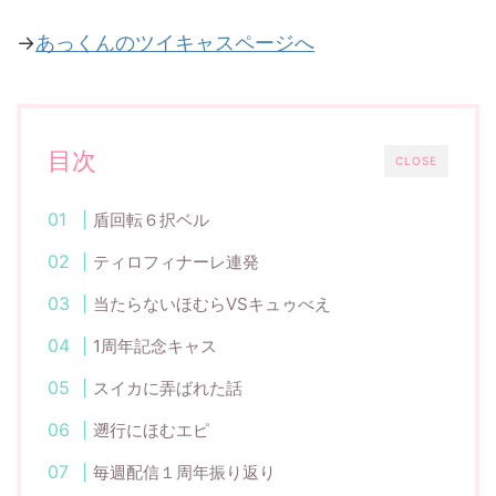
→
あっくんのツイキャスページへ
目次
CLOSE
盾回転６択ベル
ティロフィナーレ連発
当たらないほむらVSキュゥべえ
1周年記念キャス
スイカに弄ばれた話
遡行にほむエピ
毎週配信１周年振り返り