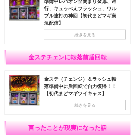
準備中レバオン全閉まり金扉、遡
行、キュゥべえフラッシュ、ワル
プル連打の神回【初代まどマギ実
況配信】
続きを見る
金ステチェンに転落前盾回転
金ステ（チェンジ）＆ラッシュ転
落準備中に盾回転で自力復帰！！
【初代まどマギツイキャス】
続きを見る
言ったことが現実になった話