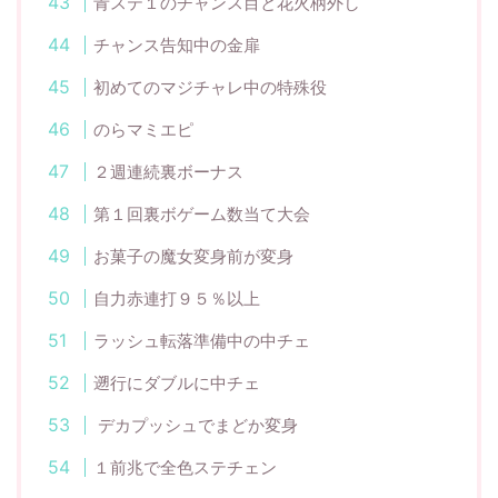
青ステ１のチャンス目と花火柄外し
チャンス告知中の金扉
初めてのマジチャレ中の特殊役
のらマミエピ
２週連続裏ボーナス
第１回裏ボゲーム数当て大会
お菓子の魔女変身前が変身
自力赤連打９５％以上
ラッシュ転落準備中の中チェ
遡行にダブルに中チェ
デカプッシュでまどか変身
１前兆で全色ステチェン