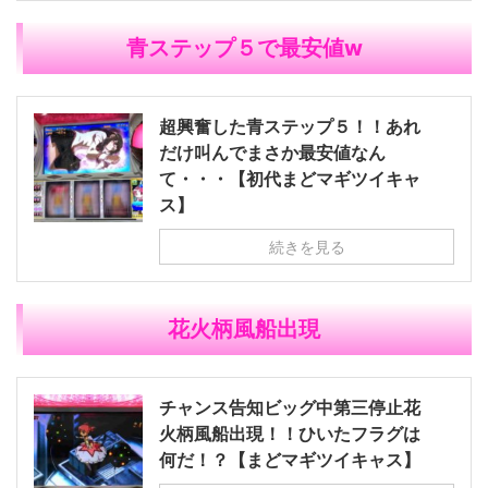
青ステップ５で最安値w
超興奮した青ステップ５！！あれ
だけ叫んでまさか最安値なん
て・・・【初代まどマギツイキャ
ス】
続きを見る
花火柄風船出現
チャンス告知ビッグ中第三停止花
火柄風船出現！！ひいたフラグは
何だ！？【まどマギツイキャス】