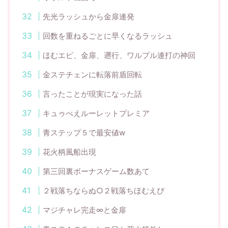
先光ラッシュから金扉連発
回数を重ねるごとに早くなるラッシュ
ほむエピ、金扉、遡行、ワルプル連打の神回
金ステチェンに転落前盾回転
言ったことが現実になった話
キュゥべえルーレットプレミア
青ステップ５で最安値w
花火柄風船出現
第三回裏ボーナスゲーム数あて
２戦落ちならぬ○２戦落ちほむえぴ
マジチャレ完走∞と金扉