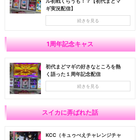
ル初戦くらうも！？【初代まどマ
ギ実況配信】
続きを見る
1周年記念キャス
初代まどマギの好きなところを熱
く語った１周年記念配信
続きを見る
スイカに弄ばれた話
KCC（キュゥべえチャレンジチャ