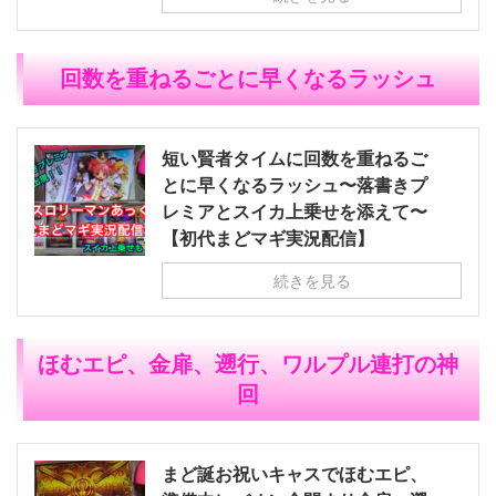
回数を重ねるごとに早くなるラッシュ
短い賢者タイムに回数を重ねるご
とに早くなるラッシュ〜落書きプ
レミアとスイカ上乗せを添えて〜
【初代まどマギ実況配信】
続きを見る
ほむエピ、金扉、遡行、ワルプル連打の神
回
まど誕お祝いキャスでほむエピ、