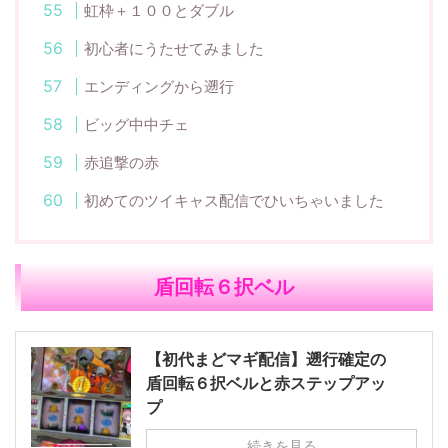
虹枠＋１００とダブル
初心者にうたせてみました
エンディングから遡行
ビッグ中中チェ
赤追撃の赤
初めてのツイキャス配信でひいちゃいました
盾回転６択ベル
【初代まどマギ配信】遡行確定の
盾回転６択ベルと赤ステップアッ
プ
続きを見る