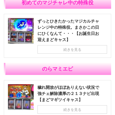
初めてのマジチャレ中の特殊役
ずっとひきたかったマジカルチャ
レンジ中の特殊役。まさかこの日
にひくなんて・・・【お誕生日お
迎えまどキャス】
続きを見る
のらマミエピ
穢れ開放がほぼありえない状況で
強チェ解除濃厚の２１３ナビ出現
【まどマギツイキャス】
続きを見る