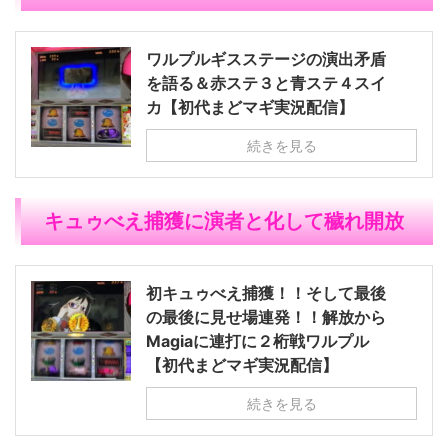
ワルプルギスステージの演出矛盾
を語る＆赤ステ３と青ステ４スイ
カ【初代まどマギ実況配信】
続きを見る
キュゥべえ捕獲に演者と化して穢れ開放
初キュゥべえ捕獲！！そして最後
の最後に見せ場連発！！解放から
Magiaに連打に２桁戦ワルプル
【初代まどマギ実況配信】
続きを見る