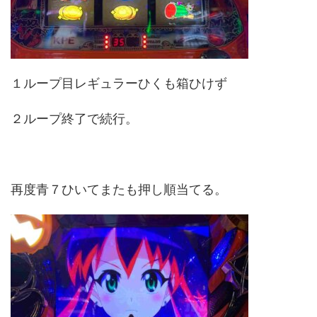
１ループ目レギュラーひくも箱ひけず
２ループ終了で続行。
再度青７ひいてまたも押し順当てる。