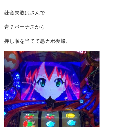
錬金失敗はさんで
青７ボーナスから
押し順を当てて悪カボ復帰。