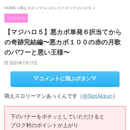
HOME
>
萌えスロ
>
マジハロシリーズ
>
マジハロ５
>
マジハロ５
【マジハロ５】悪カボ単発６択当てから
の奇跡完結編〜悪カボ１００の赤の月歌
のパワーと悪い王様〜
2021年7月17日
▽コメントに飛ぶボタン▽
萌えスロリーマンあっくんです（
@SlotAkkun
）
下のバナーをポチッとしていただけると
ブログ村のポイントが上がり