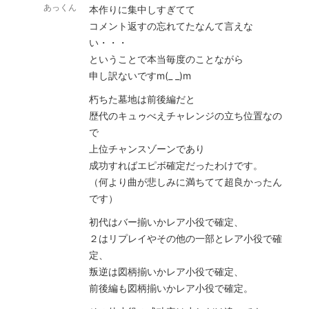
あっくん
本作りに集中しすぎてて
コメント返すの忘れてたなんて言えな
い・・・
ということで本当毎度のことながら
申し訳ないですm(_ _)m
朽ちた墓地は前後編だと
歴代のキュゥべえチャレンジの立ち位置なの
で
上位チャンスゾーンであり
成功すればエピボ確定だったわけです。
（何より曲が悲しみに満ちてて超良かったん
です）
初代はバー揃いかレア小役で確定、
２はリプレイやその他の一部とレア小役で確
定、
叛逆は図柄揃いかレア小役で確定、
前後編も図柄揃いかレア小役で確定。