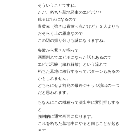
そういうことですね。
ただ、朽ちた墓地経由のエピボだと
残るは1人になるので
青黄赤（強さは青黄＜赤だけど）３人よりも
おそらく上の恩恵なので
この辺の振り分けも謎になりますね。
失敗から紫７が揃って
画面割れてエピボになった話もあるので
エピボ示唆（穢れ解放）という流れで
朽ちた墓地に移行するってパターンもあるの
かもしれません。
どちらにせよ前兆の最終ジャッジ演出の一つ
だと思われます。
ちなみにこの機種って演出中に変則押しする
と
強制的に通常画面に戻ります。
これを朽ちた墓地中にやると同じことが起き
ます。