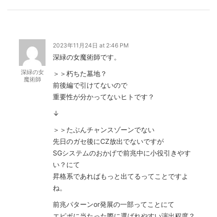
2023年11月24日 at 2:46 PM
深緑の女魔術師です。
深緑の女
＞＞朽ちた墓地？
魔術師
前後編で引けてないので
重要性が分かってないヒトです？
↓
＞＞たぶんチャンスゾーンでない
先日のガセ後にCZ放出でないですが
SGシステムのおかげで前兆中に小役引きやす
い？にて
昇格系であればもっと出てるってことですよ
ね。
前兆パターンor発展の一部ってことにて
エピボに当たった際に選ばれやすい演出程度？