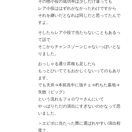
その他小役の成功率は少しだけ違っても
レア小役ははずれがなかったわけですから
それを継いだとなれば同じだと思ってたんで
すよ。
そしたらレア小役で当たらないこともあるっ
て話で
そこからチャンスゾーンじゃないっぽいとな
りました。
おっしゃる通り昇格も足したら
もっとひいててもおかしくないってのもあり
ます。
でも天井→本前兆中に強チェ→朽ちた墓地→
失敗（ビッグ）
という流れもフォロワーさんにいて
やっぱりただの演出にすぎないのかなって思
いました。
＞エピボに当たった際に選ばれやすい演出程
度？