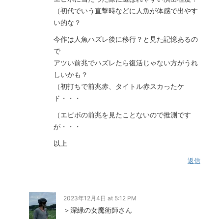
（初代でいう直撃時などに人魚が体感で出やす
い的な？
今作は人魚ハズレ後に移行？と見た記憶あるの
で
アツい前兆でハズレたら復活じゃない方がうれ
しいかも？
（初打ちで前兆赤、タイトル赤スカったケ
ド・・・
（エピボの前兆を見たことないので推測です
が・・・
以上
返信
2023年12月4日 at 5:12 PM
＞深緑の女魔術師さん