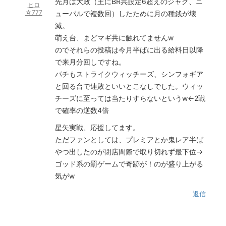
先月は大敗（主にBR共設定6超えのジャグ、ニ
ヒロ
☆777
ューパルで複数回）したために月の種銭が壊
滅。
萌え台、まどマギ共に触れてませんw
のでそれらの投稿は今月半ばに出る給料日以降
で来月分回しですね。
パチもストライクウィッチーズ、シンフォギア
と回る台で連敗といいとこなしでした。ウィッ
チーズに至っては当たりすらないというw←2戦
で確率の逆数4倍
星矢実戦、応援してます。
ただファンとしては、プレミアとか鬼レア半ば
やつ出したのが閉店間際で取り切れず最下位→
ゴッド系の罰ゲームで奇跡が！のが盛り上がる
気がw
返信