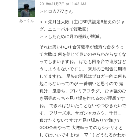
2018年11月7日 at 11:43 AM
＞ヒロ☆777さん
あっくん
＞＞先月は大敗（主にBR共設定6超えのジャ
グ、ニューパルで複数回）
＞＞したために月の種銭が壊滅。
それは痛い(>_<) 合算確率が優秀な台をうっ
て大敗は 何を信じて良いのやらわからなくな
ってしまいますね。 ぱちも回る台で連敗はど
うしようもないですし。 来月のご報告に期待
してますね。 星矢の実践はブロガー的に何も
起こらないってのが 一番弱いと思うので 鬼
負け、鬼勝ち、プレミアフラグ、 ひき強のひ
き弱等めっちゃ見せ場を作れるのが理想です
ね。 できればひいたことないやつひきたいで
す。 フリーズ系、サガシャカムウ、千日…
負けたくないですけど見せ場ありで負けて
GOD企画やって 大逆転ってのもシナリオと
してはいいですよね( ´ ▽ ` ) どうなるかわか