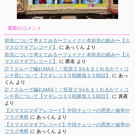
最新のコメント
前兆について考えてみる〜フェイクと本前兆の絡み〜【ス
マスロマギアレコード】
に
あっくん
より
前兆について考えてみる〜フェイクと本前兆の絡み〜【ス
マスロマギアレコード】
に
匿名
より
計７スルーで穢れMAX！！投資２９kをまくれるか？＋コ
ンチ音について【マギレコ３０戦勝負２５戦目】
に
あっ
くん
より
計７スルーで穢れMAX！！投資２９kをまくれるか？＋コ
ンチ音について【マギレコ３０戦勝負２５戦目】
に
真夜
より
【スマスロマギアレコード】中段チェリーの恩恵と確率や
フラグ考察
に
あっくん
より
【スマスロマギアレコード】中段チェリーの恩恵と確率や
フラグ考察
に
あっくん
より