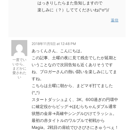
はっきりしたらまた告知しますので
楽しみに（？）しててくださいね(^o^)/
返信
2018年11月5日 at 12:48 PM
あっくんさん、こんにちは。
この記事、土曜の夜に見て残念でしたが延期と
一度でい
いから、
いうことなので次回告知も近くありそうです
まどかに
ね、ブロガーさんの熱い闘いを楽しみにしてま
愛された
い
すね。
こちらは土曜に朝から、まどマギ打てました
(^_^)
スタートダッシュよく、3K。60G過ぎの円環中
に確定役からビッグ→ほむらちゃんダブル通常
状態の金扉→高確中シングルひけてラッシュ。
最初の赤タイトルのワルプルで初戦から
Magia。2戦目の扉絵でひさびさにきゅうべぇ！