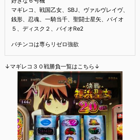
好きな６号機
マギレコ、戦国乙女、SBJ、ヴァルヴレイヴ、
銭形、忍魂、一騎当千、聖闘士星矢、バイオ
５、ディスク２、バイオRe2
パチンコは専らリゼロ強欲
↓マギレコ３０戦勝負一覧はこちら↓