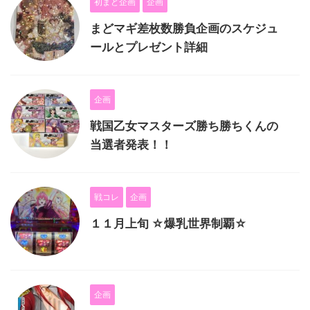
初まど企画
企画
まどマギ差枚数勝負企画のスケジュ
ールとプレゼント詳細
企画
戦国乙女マスターズ勝ち勝ちくんの
当選者発表！！
戦コレ
企画
１１月上旬 ☆爆乳世界制覇☆
企画