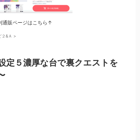
刊通販ページはこちら↑
ど２&Ａ
>
設定５濃厚な台で裏クエストを
〜