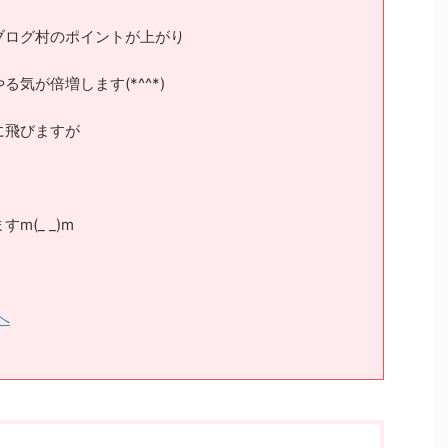
ブログ村のポイントが上がり
気が倍増します(*^^*)
に飛びますが
(_ _)m