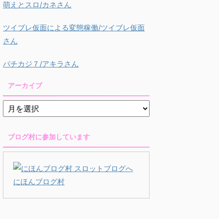
萌えとスロ/カネさん
ツイブレ仮面による変態稼働/ツイブレ仮面
さん
パチカジ７/アキラさん
アーカイブ
ブログ村に参加しています
にほんブログ村