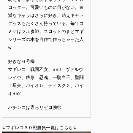
ロッター。可愛いものに目がない。豊
満なキャラはさらに好き。萌えキャラ
グッズもたくさん持っている。毎年コ
ミケはフル参戦。スロットのまどマギ
シリーズの本を自作で作っちゃった人
w
好きな６号機
マギレコ、戦国乙女、SBJ、ヴァルヴ
レイヴ、銭形、忍魂、一騎当千、聖闘
士星矢、バイオ５、ディスク２、バイ
オRe2
パチンコは専らリゼロ強欲
↓マギレコ３０戦勝負一覧はこちら↓