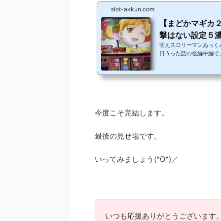
slot-akkun.com
【まどかマギカ
撃はない設定５濃
萌えスロリーマンあっく
日うった話の後編中編で
ぞ。 丸一日の長いお話
だったのに気づけばいつ
いきます。（それでも書
う(^O^)／いつも応援
けるとブログ村のポイン
気が倍...
今度こそ完結します。
最後の見せ場です。
いってみましょう(^O^)／
いつも応援ありがとうございます