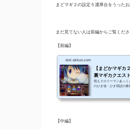
まどマギ２の設定５濃厚台をうったお
まだ見てない人は前編からご覧くださ
【前編】
slot-akkun.com
【まどかマギカ
裏マギカクエスト
萌えスロリーマンあっく
のひき強・ひき弱話の募
聞きたいのでぜひ書いて
す。 本日はまどマギ２
の予定だったんですけど
がよかったのでそうする
ったお話です。ではいって
います...
【中編】