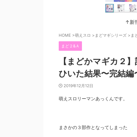
↑新
HOME
>
萌えスロ
>
まどマギシリーズ
>
ま
まど２&Ａ
【まどかマギカ２】
ひいた結果〜完結編
2019年12月12日
萌えスロリーマンあっくんです。
まさかの３部作となってしまった