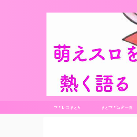
マギレコまとめ
まどマギ叛逆一覧