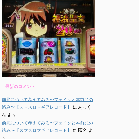
最新のコメント
前兆について考えてみる〜フェイクと本前兆の
絡み〜【スマスロマギアレコード】
に
あっく
ん
より
前兆について考えてみる〜フェイクと本前兆の
絡み〜【スマスロマギアレコード】
に
匿名
よ
り