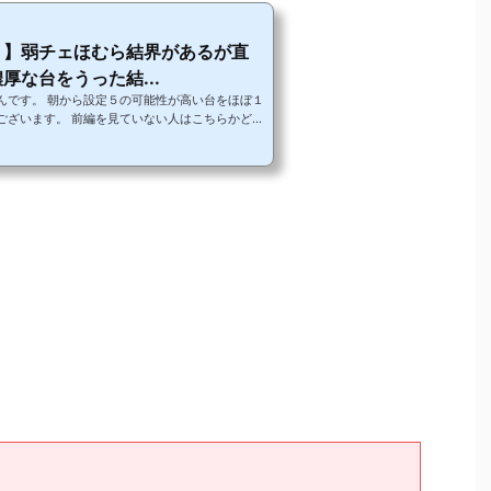
２】弱チェほむら結界があるが直
厚な台をうった結...
んです。 朝から設定５の可能性が高い台をほぼ１
ございます。 前編を見ていない人はこちらかどう
ですからダイジェストのように割愛して書くつもり
も通りな記事になっていました。 今回はとばして
ききれませんでしたw） では続きいってみましょ
ありがとうございます。下のバナーを押していただ
トが上がりランキング順位が上がるので僕のやる
。