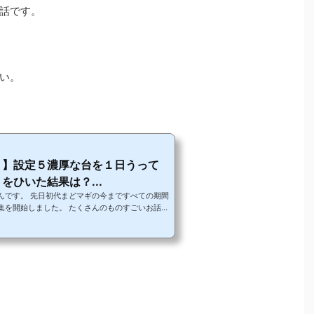
話です。
い。
２】設定５濃厚な台を１日うって
をひいた結果は？...
んです。 先日初代まどマギの今まですべての期間
集を開始しました。 たくさんのものすごいお話を
いただけると嬉しいです。詳細はこちらの記事で
のお話いきたいと思います。本当は違う機種のお話
最後のお知らせで話す話がまどマギ２の方が都合
ことにしました。 おそらく設定５であろう台をう
みましょう(^O^)／ いつも応援ありがとうござ