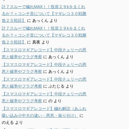
計７スルーで穢れMAX！！投資２９kをまくれ
るか？＋コンチ音について【マギレコ３０戦勝
負２５戦目】
に
あっくん
より
計７スルーで穢れMAX！！投資２９kをまくれ
るか？＋コンチ音について【マギレコ３０戦勝
負２５戦目】
に
真夜
より
【スマスロマギアレコード】中段チェリーの恩
恵と確率やフラグ考察
に
あっくん
より
【スマスロマギアレコード】中段チェリーの恩
恵と確率やフラグ考察
に
あっくん
より
【スマスロマギアレコード】中段チェリーの恩
恵と確率やフラグ考察
に
ぶたじる
より
【スマスロマギアレコード】中段チェリーの恩
恵と確率やフラグ考察
に
の
より
【スマスロマギアレコード】穢れ解説（あふれ
吸い込み小中大の違い・恩恵・振り分け）
に
のえる
より