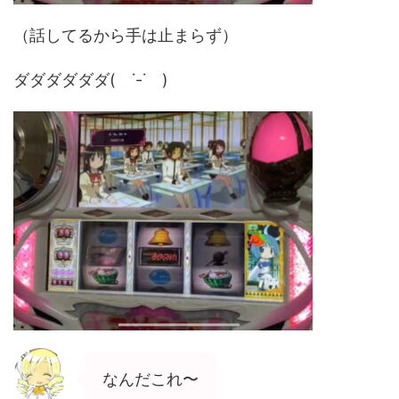
（話してるから手は止まらず）
ダダダダダダ( ˙-˙ )
なんだこれ〜