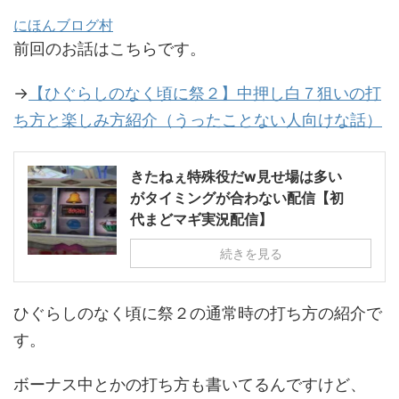
にほんブログ村
前回のお話はこちらです。
→
【ひぐらしのなく頃に祭２】中押し白７狙いの打
ち方と楽しみ方紹介（うったことない人向けな話）
きたねぇ特殊役だw見せ場は多い
がタイミングが合わない配信【初
代まどマギ実況配信】
続きを見る
ひぐらしのなく頃に祭２の通常時の打ち方の紹介で
す。
ボーナス中とかの打ち方も書いてるんですけど、