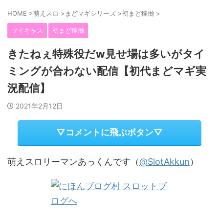
HOME
>
萌えスロ
>
まどマギシリーズ
>
初まど稼働
>
ツイキャス
初まど稼働
きたねぇ特殊役だw見せ場は多いがタイ
ミングが合わない配信【初代まどマギ実
況配信】
2021年2月12日
▽コメントに飛ぶボタン▽
萌えスロリーマンあっくんです（
@SlotAkkun
）