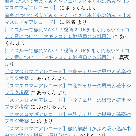
前兆について考えてみる〜フェイクと本前兆の絡み〜【ス
マスロマギアレコード】
に
あっくん
より
前兆について考えてみる〜フェイクと本前兆の絡み〜【ス
マスロマギアレコード】
に
匿名
より
計７スルーで穢れMAX！！投資２９kをまくれるか？＋コ
ンチ音について【マギレコ３０戦勝負２５戦目】
に
あっ
くん
より
計７スルーで穢れMAX！！投資２９kをまくれるか？＋コ
ンチ音について【マギレコ３０戦勝負２５戦目】
に
真夜
より
【スマスロマギアレコード】中段チェリーの恩恵と確率や
フラグ考察
に
あっくん
より
【スマスロマギアレコード】中段チェリーの恩恵と確率や
フラグ考察
に
あっくん
より
【スマスロマギアレコード】中段チェリーの恩恵と確率や
フラグ考察
に
ぶたじる
より
【スマスロマギアレコード】中段チェリーの恩恵と確率や
フラグ考察
に
の
より
【スマスロマギアレコード】穢れ解説（あふれ吸い込み小
中大の違い・恩恵・振り分け）
に
のえる
より