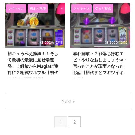
▽コメントに飛ぶボタン▽ 萌え
▽コメントに飛ぶボタン▽ 萌え
ます。 これが熱くなること間違
話。 金曜日なのでまどマギのお
スロリーマンあっくんです
スロリーマンあっくんです
ツイキャス
初まど稼働
ツイキャス
初まど稼働
いなしです（笑） で、今回続き
話です。 楽しすぎた配信の後編
（@SlotAkkun） にほんブログ村
（@SlotAkkun） にほんブログ村
を書きたいところ ...
になります。 ...
前回のお話はこちら。 →エピボ
前回のお話はこちら。 →キュゥ
が５０→６０になる貴重な瞬間と
べえ救済にキュゥべえの目に吸い
初めてのカットインと変身【初代
込まれに再度キュゥべえ救済にプ
まどマギ実況配信】 開幕穢れ開
チボキュゥべえな出たがりキュゥ
2020/12/11
2020/10/16
放したお話ですね。 本前兆中か
べえな話【初代まどマギ実況配
らボーナス確定画面で穢れがたま
信】 出たがりキュゥべえがやた
初キュゥべえ捕獲！！そし
穢れ開放・２戦落ちほむエ
ったので、 ゲーム数表示が５０
らめだったお話でした。 本日は
て最後の最後に見せ場連
ピ・やりなおしましょうw・
→６０になりました。 画質が悪
この続きです。 赤タイトルのワ
発！！解放からMagiaに連
言ったことが現実となった
すぎてよく見えないんですけどね
ルプルギスから始まり、 予告
打に２桁戦ワルプル【初代
お話【初代まどマギツイキ
(^◇^;) そして初めてのプチボ青
Magiaなんてのもやらかした日の
まどマギ実況配信】
ャス】
カットインがひけました！！ 当
話です。 本当に楽しそうにうっ
▽コメントに飛ぶボタン▽ 萌え
▽コメントに飛ぶボタン▽ 萌え
然の結果ですがw 本日は心機一
てるんですよこれがw ではいって
スロリーマンあっくんです
スロリーマンあっくんです
転リセットかけて始め ...
みましょう(^O^)／ 赤タイトルワ
（@SlotAkkun） にほんブログ村
（@SlotAkkun） にほんブログ村
ル ...
Next »
前回のお話はこちら。 →赤ワル
前回のお話・・・というか 先週
プルギスで開幕Magiaとまどかキ
のお話はこちら。 →キュゥべえ
ュゥべえコス【初代まどマギ実況
ルーレットプレミア出現！！LED
1
2
配信】 また１週間あいちゃいま
色矛盾に３戦Magiaに緑追撃チャ
したね(^◇^;) 最近全く飛ばなく
ンス目ひきました！！【初代まど
なっていたスロットブログに グ
マギツイキャス】 めっちゃサボ