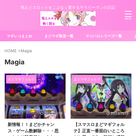
萌えとスロットをこよなく愛するサラリーマンの日記
マギレコまとめ
まどマギ叛逆一覧
マジハロシリーズ一覧
HOME
>
Magia
Magia
まどマギフォルテ
まどマギフォルテ
2023/12/14
2023/11/13
新情報！！まどかチャン
【スマスロまどマギフォル
ス・ゲーム数解除・・・思
テ】正直一番面白いところ