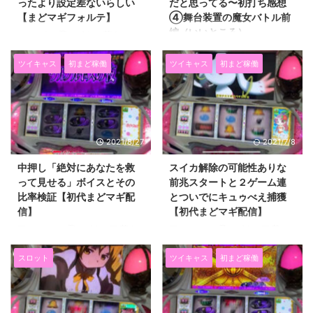
ったより設定差ないらしい
だと思ってる〜初打ち感想
【まどマギフォルテ】
④舞台装置の魔女バトル前
編（いいところ）
コメントに飛ぶボタン 萌えスロ
リーマンあっくんです
コメントに飛ぶボタン 萌えスロ
（@SlotAkkun） にほんブログ村
リーマンあっくんです
ツイキャス
初まど稼働
ツイキャス
初まど稼働
前回のお話はまどマギフォルテの
（@SlotAkkun） にほんブログ村
特大爆弾体験談のお話です。→朽
前回までのまどマギフォルテ感想
ちた墓地の確信に迫る体験談！！
シリーズはこちら。①→【スマ
チャンスゾーンではない可能性
スロまどマギフォルテ】初打ち感
が！？【まどマギフォルテ】 感
想①誰にむけた台？よかった点
2021/8/27
2021/7/8
想やら解析やら解説やら体験談や
は？ ②→【スマスロまどマギフ
ら・・・ とりあえずネタは出し
ォルテ】初打ち感想②通常時に
中押し「絶対にあなたを救
スイカ解除の可能性ありな
尽くした感あったので 本日は違
ついて ③→【スマスロまどマギ
って見せる」ボイスとその
前兆スタートと２ゲーム連
う話をと思ったんですけど、 朝
フォルテ】初打ち感想③ボーナ
比率検証【初代まどマギ配
とついでにキュゥべえ捕獲
イチでフォルテの新しい解析情報
ス〜ついに金扉すらなくなる〜
信】
【初代まどマギ配信】
が出てきたので そちらの解説い
前回までまどマギフォルテの感想
▽コメントに飛ぶボタン▽ 萌え
▽コメントに飛ぶボタン▽ 萌え
ってみましょう。 新しい解析情
シリーズを ３記事書きました。
スロリーマンあっくんです
スロリーマンあっくんです
報 今回新しく出てきた解析情報
すでにうった人はわかると思いま
（@SlotAkkun） 下のバナーをポ
（@SlotAkkun） にほんブログ村
スロット
ツイキャス
初まど稼働
は下記になってます。 ・ゲーム
すが このくらい辛い感想が続く
チッとしていただけると ブログ
本日は結局金曜日に戻った 初代
...
のは 仕方ないレベルではあるん
村のポイントが上がり ランキン
まどマギのお話です（笑） 本日
です ...
グ順位も上がるので 僕のやる気
の話の前の回は 体調が悪くて２
が倍増します(*^^*) クリックする
時間で 強制終了となりました。