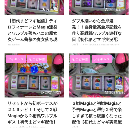
とランキングページに飛びますが
ですが、その最後に フェイク前
2021/6/11
2021/4/23
すぐに戻ってきて大丈夫です。
兆のバトル中にスイカ 前兆終了
↓ ↓ ↓ ↓ ↓ にほ
後にカーテン閉まる演出が絡んだ
【初代まどマギ配信】ティ
ダブル揃いから金扉連
んブログ村 ページ下にもあるの
前兆が起こってるんです。 なの
ロフィナーレとMagia連発
発！！自身最高金扉記録を
で最後に押してもOKです(^o^)/
で、 スイカ解除の可能性がある
とワルプル落ちハコの魔女
作り高継続ワルプル連打な
よろしくね！！ ネタあったらそ
状態で終わってます。 いちお考
次ゲーム薔薇の魔女落ち現
日【初代まどマギ実況配
っち優先なんですが ネタがない
えられるのは スイカ解除 ラッシ
象解説
信】（この話は後編です）
ので いつも通りの金曜日の話で
ュ直撃 ラッシュ直撃＆強チェ解
▽コメントに飛ぶボタン▽ 萌え
▽コメントに飛ぶボタン▽ 萌え
す。 初代まどマギのお ...
除 （ ...
スロリーマンあっくんです
スロリーマンあっくんです
ツイキャス
初まど稼働
初まど稼働
ツイキャス
（@SlotAkkun） にほんブログ村
（@SlotAkkun） にほんブログ村
前回のお話はこちら。 →【百花
前回のお話はこちら。 →有利区
繚乱サムライガールズ】初打ち評
間が３０００になるよ〜一撃２４
価・楽しみで期待しすぎた結果
００枚規制は撤廃されないけど
①ゲーム性解説とよかった点
【６号機】 出遅れましたが６号
2021/4/23
2021/3/26
（新機種うってみた・評価・おす
機の規定が変わりましたよってお
すめ） 新台百花繚乱の初打ちの
話です。 まだ先が明るくなるほ
リセットから初ボーナスが
３戦Magiaと初戦Magiaと
感想記事です。 言いたいことが
どな話ではないですけど、 これ
２１３ナビ！！そして２戦
予告Magiaと遡行２発で楽
多すぎて、 複数記事になりまし
を足掛かりに、 規制が緩くなる
Magiaから２桁戦ワルプル
しすぎて横っ腹痛くなった
た。 前回はゲーム性の解説とよ
可能性は高いのかなって思ってま
ギス【初代まどマギ配信】
配信【初代まどマギ実況配
かった点を書きました。 続きは
す。 というか、それに期待して
（この話は前編です）
信】
悪かった点と言いたいことを書き
ます。 ということで、本日のお