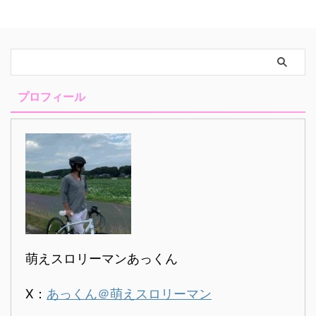
ーグル砲が飛んできだしたみたい
ってるみたいですねw サボって
なので、 （Google Chromeのお
るわけじゃないんですよ。 そ
すすめ欄に載ること） モチベー
う。 サボってるわけじゃwww
ションは上がりつつあります。
ということで、（スルーしてる
マジハロ５、マジハロ７、エウレ
w） 毎週金曜日はまどキャスデー
カAOのネタがあるので そのう
です。 今回は言ったことが何度
プロフィール
ち・・・w &nb ...
も現実になったお話で ...
萌えスロリーマンあっくん
X：
あっくん＠萌えスロリーマン