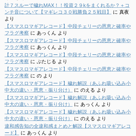
計７スルーで穢れMAX！！投資２９kをまくれるか？＋コ
ンチ音について【マギレコ３０戦勝負２５戦目】
に
真夜
より
【スマスロマギアレコード】中段チェリーの恩恵と確率や
フラグ考察
に
あっくん
より
【スマスロマギアレコード】中段チェリーの恩恵と確率や
フラグ考察
に
あっくん
より
【スマスロマギアレコード】中段チェリーの恩恵と確率や
フラグ考察
に
ぶたじる
より
【スマスロマギアレコード】中段チェリーの恩恵と確率や
フラグ考察
に
の
より
【スマスロマギアレコード】穢れ解説（あふれ吸い込み小
中大の違い・恩恵・振り分け）
に
のえる
より
【スマスロマギアレコード】穢れ解説（あふれ吸い込み小
中大の違い・恩恵・振り分け）
に
あっくん
より
【スマスロマギアレコード】穢れ解説（あふれ吸い込み小
中大の違い・恩恵・振り分け）
に
のえる
より
違和感告知の全違和感まとめと解説【スマスロマギアレコ
ード】
に
あっくん
より