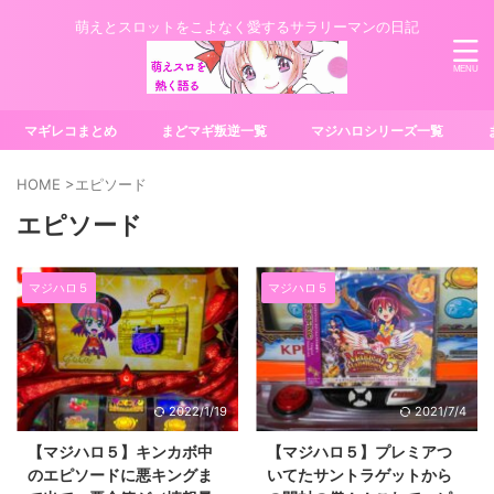
萌えとスロットをこよなく愛するサラリーマンの日記
マギレコまとめ
まどマギ叛逆一覧
マジハロシリーズ一覧
HOME
>
エピソード
エピソード
マジハロ５
マジハロ５
2022/1/19
2021/7/4
【マジハロ５】キンカボ中
【マジハロ５】プレミアつ
のエピソードに悪キングま
いてたサントラゲットから