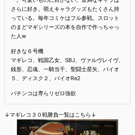
さらに好き。萌えキャラグッズもたくさん持
っている。毎年コミケはフル参戦。スロット
のまどマギシリーズの本を自作で作っちゃっ
た人w
好きな６号機
マギレコ、戦国乙女、SBJ、ヴァルヴレイヴ、
銭形、忍魂、一騎当千、聖闘士星矢、バイオ
５、ディスク２、バイオRe2
パチンコは専らリゼロ強欲
↓マギレコ３０戦勝負一覧はこちら↓