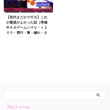
は？超レアな瞬間を見逃すな！！
熱く解説するシリーズです。 今
【初代まどマギ実況配信】 週１
回のテーマは 『マギカラッシュ
2020/4/12
更新でも必ず更新してる まどマ
中の超高確率（マユの塔）』 で
ギツイキャスのお話でした。 本
す。 → まどマギ３叛逆の解説
【初代まどかマギカ】これ
日はお久しぶりの稼働記事です
シリーズ一覧はこちら ではいっ
が最後がよかった話（準備
よ〜 お待たせいたしました。 こ
てみましょう(^O^)／ 下のバナー
中６９ゲームハマり・＋２
こからまたちゃんと稼働記事が続
をポチッとしていただけると ブ
００・遡行・裏・穢れ・さ
くかは・・・ わかりません
ログ村のポイントが上がり ラン
やかエピボ・ほむらエピ
（笑） 期待しないで待っててく
キング順位も上がるので 僕のや
ボ・お残し）①
ださいw 今回はマジハロ５のト
る気が倍増します(*^^*) クリック
萌えスロリーマンあっくんです。
...
するとランキング ...
僕の地域の初代まどマギ設置期
限の最後の月で この日が最後で
もよかったと思った日がありまし
た。 この話したいと思います。
温めすぎて出すタイミングはわか
らなくなっちゃいましたw この
話が今年最後の記事となる予定で
すので 締めくくりに楽しんでも
らいたいと思います。 ではまい
りましょう(^O^)／ いつも応援あ
りがとうございます。 下のバナ
プロフィール
ーを押していただけるとブログ村