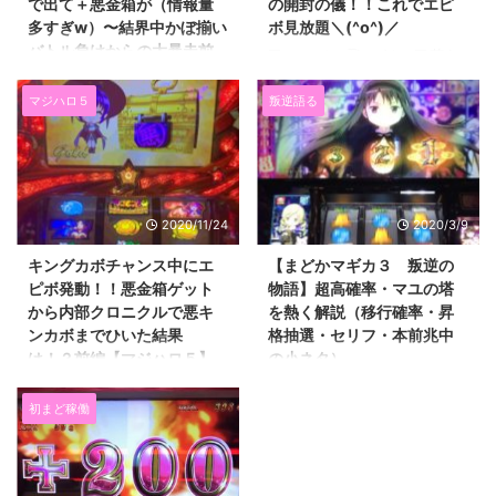
で出て＋悪金箱が（情報量
の開封の儀！！これでエピ
多すぎw）〜結界中かぼ揃い
ボ見放題＼(^o^)／
バトル負けからの大暴走前
▽コメントに飛ぶボタン▽ 萌え
編〜
スロリーマンあっくんです
（@SlotAkkun） 下のバナーをポ
マジハロ５
叛逆語る
▽コメントに飛ぶボタン▽ 萌え
チッとしていただけると ブログ
スロリーマンあっくんです
村のポイントが上がり ランキン
（@SlotAkkun） にほんブログ村
グ順位も上がるので 僕のやる気
新年一発目ということなので、
が倍増します(*^^*) クリックする
大変遅くなりましたが あけまし
とランキングページに飛びますが
ておめでとうございます(^O^)／
2020/11/24
2020/3/9
すぐに戻ってきて大丈夫です。
２０２２年もどうぞよろしくお願
↓ ↓ ↓ ↓ ↓ にほ
いしますm(_ _)m ２０２２年は
キングカボチャンス中にエ
【まどかマギカ３ 叛逆の
んブログ村 ページ下にもあるの
５号機が終わる年となっておりま
ピボ発動！！悪金箱ゲット
物語】超高確率・マユの塔
で最後に押してもOKです(^o^)/
す。 （ついでにこのブログも５
から内部クロニクルで悪キ
を熱く解説（移行確率・昇
よろしくね！！ 月曜日ですが 書
周年をむかえます） 来月にはほ
ンカボまでひいた結果
格抽選・セリフ・本前兆中
いてるのが日曜日なので ちょっ
とんどの地域で６号機オンリーに
は！？前編【マジハロ５】
の小ネタ）
と短い記事でございます。 （昨
なっていることでしょう。 今後
▽コメントに飛ぶボタン▽ 萌え
▽コメントに飛ぶボタン▽ ３月
日のが長過ぎたのでw） &nbsp ...
どうなるのかすごく心配ですけ
スロリーマンあっくんです
２６日カットインセリフ追記 萌
初まど稼働
ど、 微力ながらブログで盛り上
（@SlotAkkun） にほんブログ村
えスロリーマンあっくんです。
げたいなと思っております。 & ...
前回のお話はこちら。 →リザル
劇場版魔法少女まどかマギカ［新
ト画面で１０００GET表示の意味
編］叛逆の物語（まどマギ３）の