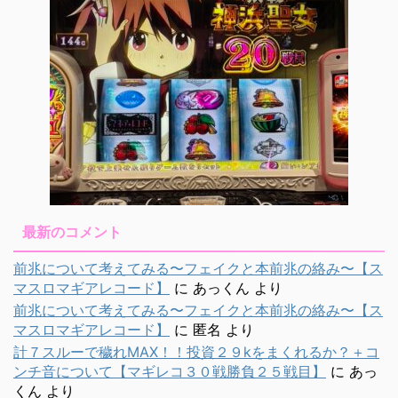
最新のコメント
前兆について考えてみる〜フェイクと本前兆の絡み〜【ス
マスロマギアレコード】
に
あっくん
より
前兆について考えてみる〜フェイクと本前兆の絡み〜【ス
マスロマギアレコード】
に
匿名
より
計７スルーで穢れMAX！！投資２９kをまくれるか？＋コ
ンチ音について【マギレコ３０戦勝負２５戦目】
に
あっ
くん
より