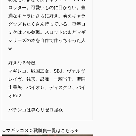
ロッター。可愛いものに目がない。豊
満なキャラはさらに好き。萌えキャラ
グッズもたくさん持っている。毎年コ
ミケはフル参戦。スロットのまどマギ
シリーズの本を自作で作っちゃった人
w
好きな６号機
マギレコ、戦国乙女、SBJ、ヴァルヴ
レイヴ、銭形、忍魂、一騎当千、聖闘
士星矢、バイオ５、ディスク２、バイ
オRe2
パチンコは専らリゼロ強欲
↓マギレコ３０戦勝負一覧はこちら↓