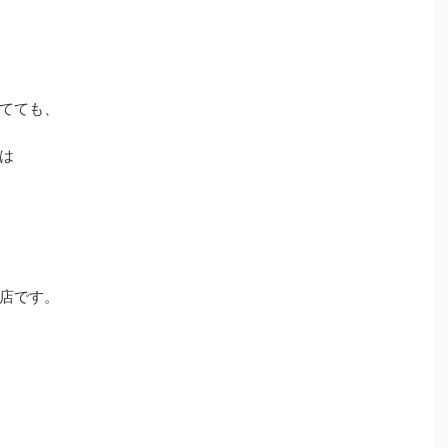
してても、
は
店です。