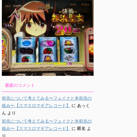
最新のコメント
前兆について考えてみる〜フェイクと本前兆の
絡み〜【スマスロマギアレコード】
に
あっく
ん
より
前兆について考えてみる〜フェイクと本前兆の
絡み〜【スマスロマギアレコード】
に
匿名
よ
り