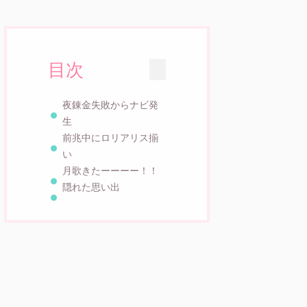
目次
夜錬金失敗からナビ発
生
前兆中にロリアリス揃
い
月歌きたーーーー！！
隠れた思い出