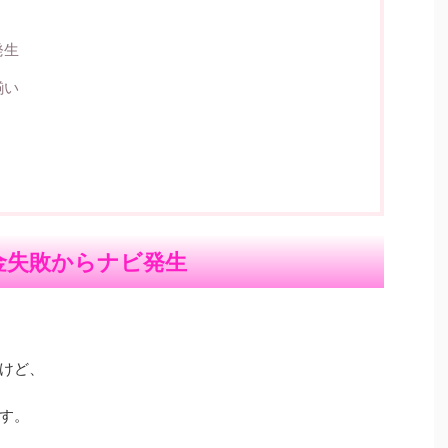
発生
揃い
！
金失敗からナビ発生
すけど、
す。