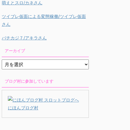
萌えとスロ/カネさん
ツイブレ仮面による変態稼働/ツイブレ仮面
さん
パチカジ７/アキラさん
アーカイブ
ブログ村に参加しています
にほんブログ村