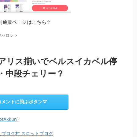
刊通販ページはこちら↑
ジハロ５
>
アリス揃いでベルスイカベル停
・中段チェリー？
コメントに飛ぶボタン▽
otAkkun
）