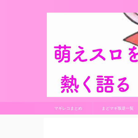
マギレコまとめ
まどマギ叛逆一覧