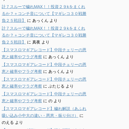
計７スルーで穢れMAX！！投資２９kをまくれ
るか？＋コンチ音について【マギレコ３０戦勝
負２５戦目】
に
あっくん
より
計７スルーで穢れMAX！！投資２９kをまくれ
るか？＋コンチ音について【マギレコ３０戦勝
負２５戦目】
に
真夜
より
【スマスロマギアレコード】中段チェリーの恩
恵と確率やフラグ考察
に
あっくん
より
【スマスロマギアレコード】中段チェリーの恩
恵と確率やフラグ考察
に
あっくん
より
【スマスロマギアレコード】中段チェリーの恩
恵と確率やフラグ考察
に
ぶたじる
より
【スマスロマギアレコード】中段チェリーの恩
恵と確率やフラグ考察
に
の
より
【スマスロマギアレコード】穢れ解説（あふれ
吸い込み小中大の違い・恩恵・振り分け）
に
のえる
より