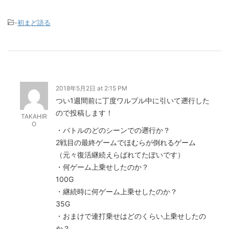
-
初まど語る
2018年5月2日 at 2:15 PM
つい1週間前に丁度ワルプル中に引いて遡行した
ので投稿します！
TAKAHIR
O
・バトルのどのシーンでの遡行か？
2戦目の最終ゲームでほむらが倒れるゲーム
（元々復活継続えらばれてたぽいです）
・何ゲーム上乗せしたのか？
100G
・継続時に何ゲーム上乗せしたのか？
35G
・おまけで連打乗せはどのくらい上乗せしたの
か？