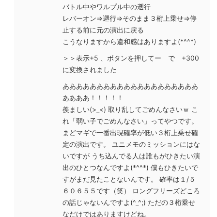
バトル中やワルプル中の遡行
レバーオン⇒遡行⇒そのまま３桁上乗せ⇒停
止する前に元の演出に戻る
こうなりますから違和感はありますよ(*^^*)
＞＞表示+5 、ボタンを押してー で +300
に変換されました
ああああああああああああああああああああ
ああああ！！！！！
羨ましい(>_<) 取り乱してごめんなさいｗ こ
れ「弱い子でごめんなさい」ってやつです。
まどマギで一番出現確率が低い３桁上乗せ確
定の演出です。 ユニメモのミッションにはな
いですが うち込んでる人は誰もがひきたい演
出のひとつなんですよ(*^^*) 僕もひきたいで
すがまだ見たことないんです。 確率は１/５
６０６５５です（笑） ロングフリーズどころ
の話じゃないんですよ(^_^;) ただの３桁乗せ
なだけではありますけどね。