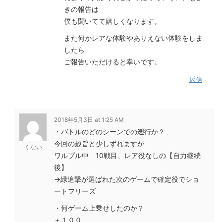
きの報告は
僕も聞いてて嬉しくなります。
また何かレアな体験やありえない体験をしま
したら
ご報告いただけると幸いです。
返信
2018年5月3日 at 1:25 AM
・バトルのどのシーンでの遡行か？
今回の趣旨と少しずれますが
くない
ワルプル中 10戦目、レア役なしの【自力継続
後】
→緑追撃が選ばれた次のゲームで確定役でショ
ートフリーズ
・何ゲーム上乗せしたのか？
＋１００