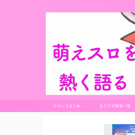
マギレコまとめ
まどマギ叛逆一覧