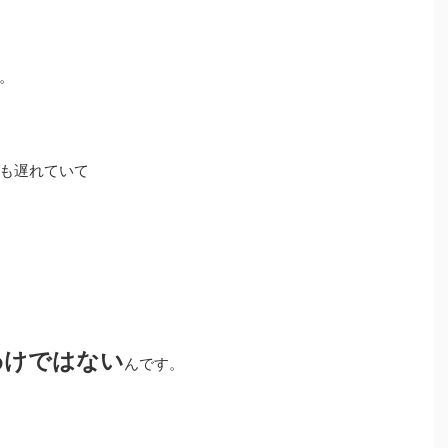
。
も遅れていて
わけではない
んです。