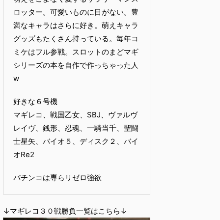
ロッター。可愛いものに目がない。豊
満なキャラはさらに好き。萌えキャラ
グッズもたくさん持っている。毎年コ
ミケはフル参戦。スロットのまどマギ
シリーズの本を自作で作っちゃった人
w
好きな６号機
マギレコ、戦国乙女、SBJ、ヴァルヴ
レイヴ、銭形、忍魂、一騎当千、聖闘
士星矢、バイオ５、ディスク２、バイ
オRe2
パチンコは専らリゼロ強欲
↓マギレコ３０戦勝負一覧はこちら↓