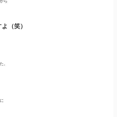
から
すよ（笑）
た。
に