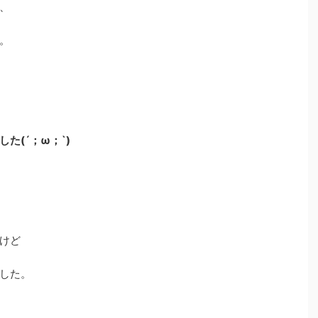
、
。
た(´；ω；`)
けど
した。