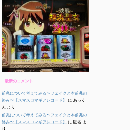
最新のコメント
前兆について考えてみる〜フェイクと本前兆の
絡み〜【スマスロマギアレコード】
に
あっく
ん
より
前兆について考えてみる〜フェイクと本前兆の
絡み〜【スマスロマギアレコード】
に
匿名
よ
り