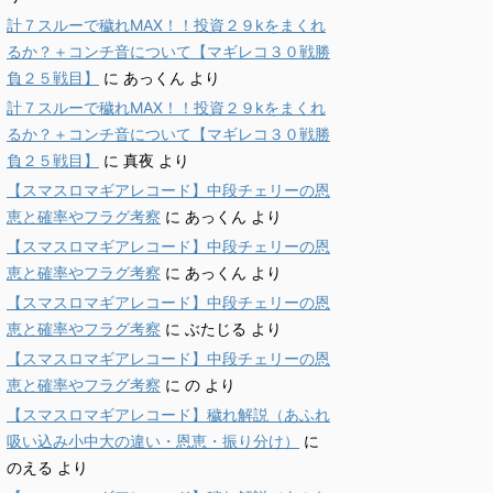
計７スルーで穢れMAX！！投資２９kをまくれ
るか？＋コンチ音について【マギレコ３０戦勝
負２５戦目】
に
あっくん
より
計７スルーで穢れMAX！！投資２９kをまくれ
るか？＋コンチ音について【マギレコ３０戦勝
負２５戦目】
に
真夜
より
【スマスロマギアレコード】中段チェリーの恩
恵と確率やフラグ考察
に
あっくん
より
【スマスロマギアレコード】中段チェリーの恩
恵と確率やフラグ考察
に
あっくん
より
【スマスロマギアレコード】中段チェリーの恩
恵と確率やフラグ考察
に
ぶたじる
より
【スマスロマギアレコード】中段チェリーの恩
恵と確率やフラグ考察
に
の
より
【スマスロマギアレコード】穢れ解説（あふれ
吸い込み小中大の違い・恩恵・振り分け）
に
のえる
より