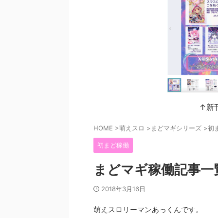
↑新
HOME
>
萌えスロ
>
まどマギシリーズ
>
初
初まど稼働
まどマギ稼働記事一
2018年3月16日
萌えスロリーマンあっくんです。