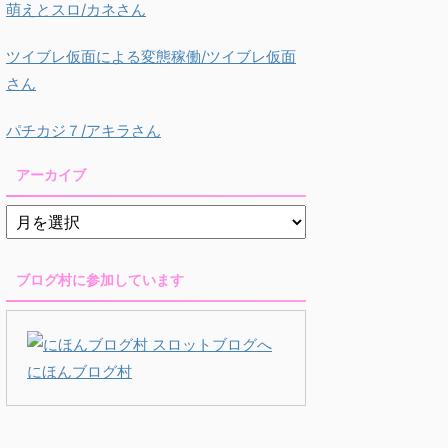
萌えとスロ/カネさん
ツイブレ仮面による変態稼働/ツイブレ仮面
さん
パチカジ７/アキラさん
アーカイブ
ブログ村に参加しています
にほんブログ村