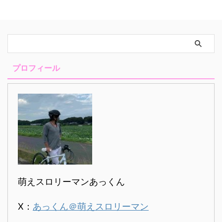
イント獲得演出穢れポイント示唆
う顔が見えない） オタクですか
演出（穢れ溢れ発生確率）穢れあ
らコレクションしたい願望があっ
ふれ小穢れあふれ中穢れあふれ大
たことと 推しが決まっていない
穢れあふれ大動画穢れＭＡＸ示唆
のもあって一人を選べません ...
セリフ（黒セリフ画像付き）穢れ
ＭＡＸ示唆本前兆穢れポイント獲
得数ランキング設定変更時の穢れ
プロフィール
ポイントその他の穢れがたまるポ
イント穢れについてまとめ穢れシ
ステム 穢れに関しては半分くら
いは解析が出て ...
萌えスロリーマンあっくん
X：
あっくん＠萌えスロリーマン