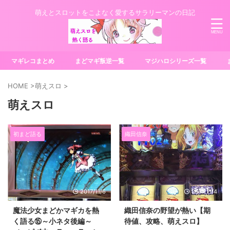
萌えとスロットをこよなく愛するサラリーマンの日記
マギレコまとめ
まどマギ叛逆一覧
マジハロシリーズ一覧
HOME
>
萌えスロ
>
萌えスロ
初まど語る
織田信奈
2017/11/6
2017/11/4
魔法少女まどかマギカを熱
織田信奈の野望が熱い【期
く語る⑮～小ネタ後編～
待値、攻略、萌えスロ】