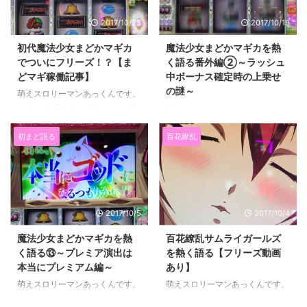
紹介していきますね。 （忘れて
があるのかないのかはお店により
いた小ネタを思いついたら随時更
2017/10/23
2017/10/19
ます） 僕はＲ以外は全シリー
新します） 他の記事内にも載っ
ズそれなりにうち込んでおりま
ている小ネタもありますので そ
初代魔法少女まどかマギカ
魔法少女まどかマギカを熱
す。 Ｒだけは当時通っていたお
の点はご了承ください。 ースポ
でついにフリーズ！？【ま
く語る番外編②～ラッシュ
店に置いていなかったので 一度
ンサードリンクー 目次 紹介する
どマギ稼働記事】
中ボーナス確定時の上乗せ
も触ることがなかったです。 初
小ネタ一覧【右液晶のタッチにつ
の謎～
萌えスロリーマンあっくんです。
代はゴト対策 ...
いて】【チェリーの停止型につい
ブログを書き始めてからは１度
萌えスロリーマンあっくんです。
て】【マジチャレの本前兆が特殊
目の、 自身４回目のまどマギの
セブンスＴＶで公開された動画
な状態の件】【ボーナス確定時、
フリーズをひいたので ご報告し
にちょうどネタになる話があった
初まど語る
百花繚乱
昇格リプレイ後の ...
ます。 日曜日だったので、 取
ので そのお話を番外編としてお
材＋元イベのお店に朝から参戦し
話しますね。 動画はこちら 問題
ました。 台風が来ているので朝
の現象は６分２０秒付近からなの
から雨だったのですが そこそこ
で そこからだけ見ていただけれ
人がいました。 （スロット１２
ば大丈夫です。 ラッシュ中
2017/10/5
2017/10/4
７台の小規模店舗で８０人強）
のボーナス確定画面で 上乗せが
基本的に朝の抽選のひきがものす
なかったのに、 ボーナス終了後
魔法少女まどかマギカを熱
百花繚乱サムライガールズ
ごい悪いのが僕なんです。 過去
にゲーム数が増えているという珍
く語る⑬～プレミア演出は
を熱く語る【フリーズ動画
の抽選は最高でも２０番くらいだ
事。 僕はこの現象に出会った
本当にプレミアム編～
あり】
ったような気がします。 （良番
ことがないのかあるのかよくわか
萌えスロリーマンあっくんです。
萌えスロリーマンあっくんです。
ひいて ...
らないです。 ...
初代まどマギを熱く語るシリーズ
パチスロランキング タイトルが