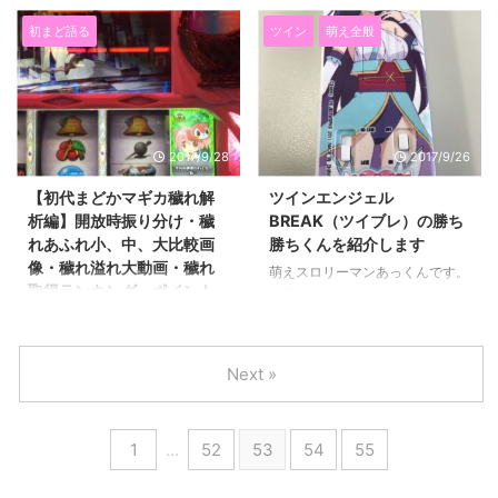
第１３弾。 ↓シリーズ全編はこ
語るシリーズになっていますが
ちらから↓ 初代まどマギを熱く
百花繚乱のシリーズ化はさすがに
初まど語る
ツイン
萌え全般
語るシリーズ一覧 slot-
ないです(^^; 『熱く語る』 とい
akkun.comまどマギを語る一覧
うタイトルはこれからも使ってい
初代まどマギを熱く語るシリーズ
きますよ。 百花繚乱サムライ
をまとめました。前兆・ボーナ
ガールズの天井狙いして 天井単
ス・マジチャレ＆キュゥチャレ・
発から天国ループして楽しい状況
2017/9/28
2017/9/26
マギカラッシュワルプルギス＆ア
になったので 今回は百花繚乱を
ルティメットバトル・確定役・中
熱く語ろうと思います。 百花
【初代まどかマギカ穢れ解
ツインエンジェル
段チェリー穢れ・プレミア演出・
繚乱サムライガールズは2010年
析編】開放時振り分け・穢
BREAK（ツイブレ）の勝ち
小ネタとたくさん揃ってま
に第一期アニメ化、 2013年に第
れあふれ小、中、大比較画
勝ちくんを紹介します
す。 マニアックなネタ満載の番
二期アニメ化された 深夜帯 ...
像・穢れ溢れ大動画・穢れ
萌えスロリーマンあっくんです。
外編もまとめてありますのでお好
取得ランキング・ポイント
今回いわゆるどうでもいい記事。
きな記事を見ていってくださいね
契機～初代まどマギを熱く
雑記ですね。 たまにはこういう
(^^) ...
語る⑫～
記事も書いて息抜きです。 先週
ついに届きました(*^^*) 勝ち勝ち
萌えスロリーマンあっくんです。
Next »
くんのツインエンジェルBREAK
初代まどマギを熱く語る１２弾で
バージョン。 僕が使っていたマ
す。 今回は穢れについてお話し
ジハロ３のローズの勝ち勝ちくん
ます。 目次 穢れシステム穢れ基
1
…
52
53
54
55
は 柄がはげて無残な姿をしてい
礎知識１００ポイント時の恩恵
ましたから 引退させます。 今ま
（穢れ開放時の振り分け）穢れポ
でありがとうローズ(*^-^*) （も