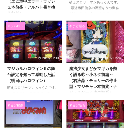
（エピボ中エラー・ラッシ
萌えスロリーマンあっくんです。
ュ本前兆・アルバト書き換
最近織田信奈の野望をうつ機会
えなど）
がよくあります。 システムがい
まいち理解できなかったので 敬
萌えスロリーマンあっくんです。
遠しがちな台だったのですが、
まどマギの小ネタシリーズ後編
マジハロ５
初まど語る
最近おいしい台だということに気
です。 前編に引き続きどうでも
づきました。 そこまで人気な機
いい話ばかりです。 それが小ネ
種でもないですし、設置台数も少
タだと思います。 知っていたら
ないので それ言わないでと怒ら
ちょっとだけ楽しむ幅広がるかも
れることもないでしょう。 とい
しれません。 ではさっそく参り
2017/10/30
2017/10/24
うことでちょっとシェアします
ましょうか。 ースポンサード
ね。 まずは原作の話。 織田信
リンクー 目次 小ネタ後編一覧
マジカルハロウィン５の舞
魔法少女まどかマギカを熱
奈の野望の原作は見たことないの
【エピソードボーナス中のエラ
台設定を知って感動した話
く語る⑭～小ネタ前編～
でよく知らないんです。 ...
ー】【ラッシュ中残り２ゲームを
（明日はハロウィン）
（右液晶・チェリーの停止
きった状態でステージがちがう場
型・マジチャレ本前兆・ナ
萌えスロリーマンあっくんです。
合】【ラッシュ本前兆中にレア小
ビ・１ゲーム連の順番）
ＫＰＥの萌えスロの代表格とい
役解除に当選した場合】【＋ ...
えば マジカルハロウィンですよ
萌えスロリーマンあっくんです。
ね。 なんで今更マジハロ？って
初代まどマギを熱く語るシリー
初まど稼働
初まど語る
思ったことでしょう。 もちろ
ズ第１４弾は小ネタ前編です。
ん明日がハロウィン当日だからで
まどマギってちょっとした小ネタ
すｗ 今日書かなきゃいつ書くん
がかなり多いので ２回にわけて
だって思ったわけです。 （関係