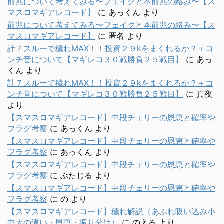
前兆について考えてみる〜フェイクと本前兆の絡み〜【ス
マスロマギアレコード】
に
あっくん
より
前兆について考えてみる〜フェイクと本前兆の絡み〜【ス
マスロマギアレコード】
に
匿名
より
計７スルーで穢れMAX！！投資２９kをまくれるか？＋コ
ンチ音について【マギレコ３０戦勝負２５戦目】
に
あっ
くん
より
計７スルーで穢れMAX！！投資２９kをまくれるか？＋コ
ンチ音について【マギレコ３０戦勝負２５戦目】
に
真夜
より
【スマスロマギアレコード】中段チェリーの恩恵と確率や
フラグ考察
に
あっくん
より
【スマスロマギアレコード】中段チェリーの恩恵と確率や
フラグ考察
に
あっくん
より
【スマスロマギアレコード】中段チェリーの恩恵と確率や
フラグ考察
に
ぶたじる
より
【スマスロマギアレコード】中段チェリーの恩恵と確率や
フラグ考察
に
の
より
【スマスロマギアレコード】穢れ解説（あふれ吸い込み小
中大の違い・恩恵・振り分け）
に
のえる
より