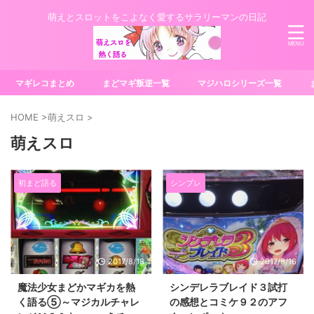
萌えとスロットをこよなく愛するサラリーマンの日記
マギレコまとめ
まどマギ叛逆一覧
マジハロシリーズ一覧
HOME
>
萌えスロ
>
萌えスロ
初まど語る
シンブレ
2017/8/18
2017/8/16
魔法少女まどかマギカを熱
シンデレラブレイド３試打
く語る⑤～マジカルチャレ
の感想とコミケ９２のアフ