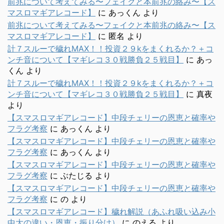
前兆について考えてみる〜フェイクと本前兆の絡み〜【ス
マスロマギアレコード】
に
あっくん
より
前兆について考えてみる〜フェイクと本前兆の絡み〜【ス
マスロマギアレコード】
に
匿名
より
計７スルーで穢れMAX！！投資２９kをまくれるか？＋コ
ンチ音について【マギレコ３０戦勝負２５戦目】
に
あっ
くん
より
計７スルーで穢れMAX！！投資２９kをまくれるか？＋コ
ンチ音について【マギレコ３０戦勝負２５戦目】
に
真夜
より
【スマスロマギアレコード】中段チェリーの恩恵と確率や
フラグ考察
に
あっくん
より
【スマスロマギアレコード】中段チェリーの恩恵と確率や
フラグ考察
に
あっくん
より
【スマスロマギアレコード】中段チェリーの恩恵と確率や
フラグ考察
に
ぶたじる
より
【スマスロマギアレコード】中段チェリーの恩恵と確率や
フラグ考察
に
の
より
【スマスロマギアレコード】穢れ解説（あふれ吸い込み小
中大の違い・恩恵・振り分け）
に
のえる
より