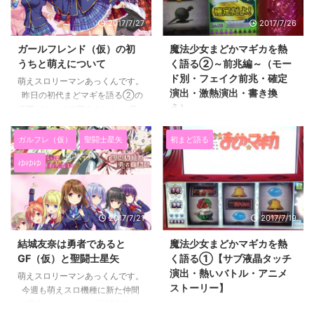
ていましたが BIGだけで５０００
ップで表示されます） → 初代
文字超えましたからね(^^; 好き
2017/7/27
2017/7/26
まどマギを熱く語るシリーズ一覧
なことはいくらでも話していられ
slot-akkun.comまどマギを語る
るんですよね。 また書きすぎ
ガールフレンド（仮）の初
魔法少女まどかマギカを熱
一覧初代まどマギを熱く語るシリ
ちゃうんで前置きはこのくらいに
うちと萌えについて
く語る②～前兆編～（モー
ーズをまとめました。前兆・ボー
して・・・ シリーズ全編はこ
ド別・フェイク前兆・確定
萌えスロリーマンあっくんです。
ナス・マジチャレ＆キュゥチャ
ちらか上部メニューバーにまとめ
演出・激熱演出・書き換
昨日の初代まどマギを語る②の
レ・マギカラッシュワルプルギス
てあります。 （スマホの場合最
え）
反響がすごくて驚きました。 普
＆アルティメットバトル・確定
上部右側のメニ ...
段の記事の３倍くらい見て頂けて
萌えスロリーマンあっくんです。
役・中段チェリー穢れ・プレミア
うれしい限りです。 初代まどマ
初代まどマギを熱く語る第二弾で
ガルフレ（仮）
聖闘士星矢
初まど語る
演出 ...
ギの力が強いのか、内容がよかっ
す。 今回は前兆について熱く語
ゆゆゆ
たのか、 単純に僕の愛がすごす
ろうと思います。 いつも応援あ
ぎるのか・・・ 見てくれる人が
りがとうございます。 下のバナ
多いと書きがいがありますし、
ーを押していただけるとブログ村
楽しいです(*^^*) これからもち
のポイントが上がり ランキング
2017/7/21
2017/7/19
ょいちょいまどマギ記事載せます
順位が上がるので僕のやる気が倍
ので 楽しみにしていてください
増します(*^^*) クリックするとラ
結城友奈は勇者であると
魔法少女まどかマギカを熱
ね。 見てない人はこちらからど
ンキングページに飛びますが す
GF（仮）と聖闘士星矢
く語る①【サブ液晶タッチ
うぞ 初代まどマギを熱く語る①
ぐに戻ってきて大丈夫です。 毎
演出・熱いバトル・アニメ
萌えスロリーマンあっくんです。
初代まどマギ ...
日１ポチよろしくお願いします
ストーリー】
今週も萌えスロ機種に新た仲間
m(_ _)m ↓ ↓ ↓
が増えましたね(^^) 結城友奈は
萌えスロリーマンあっくんです。
↓ ↓ にほんブログ村 目次 フ