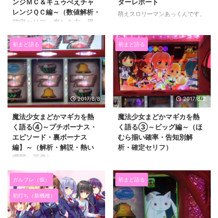
ンジＭＣ＆キュゥべえチャ
ターレポート
レンジＱＣ編～（数値解析・
萌えスロリーマンあっくんです。
確定セリフ・楽しみ方・恩
あっというまのお盆休みでしたが
恵）
どうおすごしでしたか？ 設定狙
いや趣味うちをした人達は派手に
初まど語る
初まど語る
萌えスロリーマンあっくんです。
やられたかもしれませんね。 逆
初代まどマギを熱く語るシリーズ
に休み前に記事にした通り、 ひ
第５弾です。 今回は まどマギの
たすら期待値を追って立ち回った
チャンスゾーンである マジカル
人は けっこう稼げたのではない
チャレンジとキュゥべえチャレン
でしょうか？ お盆休みなので
ジについて 熱く語ろうと思いま
2017/8/8
2017/8/2
普通に帰省して のんびりすごし
す。 シリーズ全編はこちらか
た人もいるでしょう。 僕はも
上部メニューバーにまとめてあり
魔法少女まどかマギカを熱
魔法少女まどかマギカを熱
ちろんコミックマーケット９２に
ます。 （スマホの場合最上部右
く語る④～プチボーナス・
く語る③～ビッグ編～（ほ
参加していましたので ビッグサ
側のメニュータブをタップで表示
エピソード・裏ボーナス
むら揃い確率・告知別解
イトにずっといましたよ～ ...
されます） → 初代まどマギを
編】～（解析・解説・熱い
析・確定セリフ）
熱く語るシリーズ一覧 slot-
瞬間・画像）
萌えスロリーマンあっくんです。
akkun.comまどマギを語る一覧
まどマギを熱く語るシリーズ第三
萌えスロリーマンあっくんです。
初代まどマギを熱く語るシリーズ
弾はボーナスについて 書いてい
初代まどマギを熱く語るシリー
ガルフレ（仮）
初まど語る
をまとめました。前兆・ボ ...
こうと思います。 シリーズ全編
ズ第４弾は前回の続き、 BIG以外
初打ち（新機種）
はこちらか上部メニューバーにま
のボーナスについてです。 ボー
とめてあります。 （スマホの場
ナスでひとくくりにしようと思っ
合最上部右側のメニュータブをタ