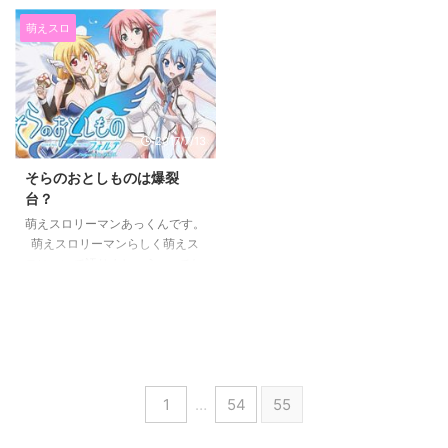
勇者であるとGFガールフレンド
僕の好きな台について語らせて
ェイク前兆フェイク前兆基本モー
（仮） ですね。 正直に言います
ください。 現行機種で僕の一番
萌えスロ
ド別フェイク前兆詳細天国準備モ
とどちらも名前は知っていますが
好きな機種はもちろん 『魔法少
...
原作を知りません(^^; それでも
女まどかマギカ』です。 初代の
萌えスロに変わりはないので 打
方ですよ。 このスロットは本
つ機会があればうちたいなと思っ
当に出来がよくて面白くていくら
ています。 結城友奈は勇者で
うっても飽きないです。 といっ
2017/7/13
あるは 最近は萌えスロしか出さ
ても、毎日うてる台ではないの
なくなったDAXELですね。 先週
で、 何か理由がない限りはうち
そらのおとしものは爆裂
そらのおとしものが出たばっ ...
ません。 理由と言っても、公表
台？
されている計算された期待値では
萌えスロリーマンあっくんです。
なくて、 僕の独自の立ち回りな
萌えスロリーマンらしく萌えス
ので誰にも勧められませんし、
ロについて語りましょう。 でた
ここでも秘 ...
ばかりということですし そらの
おとしものフォルテのお話をしま
しょう。 フォルテってついてい
ますけど、本来のタイトルは
『そらのおとしもの』で フォル
テと着くのはアニメの2期のタイ
1
…
54
55
トルです。 その時期のストーリ
ーを使っているので 名前にフォ
ルテがついているんだと思いま