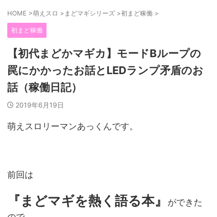
HOME
>
萌えスロ
>
まどマギシリーズ
>
初まど稼働
>
初まど稼働
【初代まどかマギカ】モードBループの
罠にかかったお話とLEDランプ矛盾のお
話（稼働日記）
2019年6月19日
萌えスロリーマンあっくんです。
前回は
『まどマギを熱く語る本』
ができた
ので