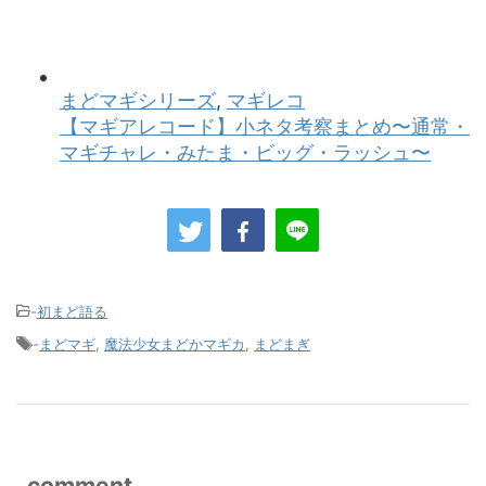
-
初まど語る
-
まどマギ
,
魔法少女まどかマギカ
,
まどまぎ
comment