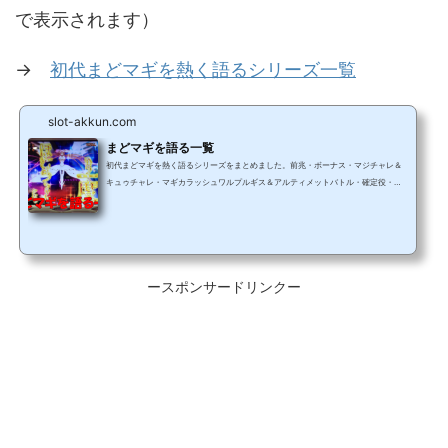
で表示されます）
→
初代まどマギを熱く語るシリーズ一覧
slot-akkun.com
まどマギを語る一覧
初代まどマギを熱く語るシリーズをまとめました。前兆・ボーナス・マジチャレ＆
キュゥチャレ・マギカラッシュワルプルギス＆アルティメットバトル・確定役・中
段チェリー穢れ・プレミア演出・小ネタとたくさん揃ってます。 マニアックなネタ
満載の番外編もまとめてありますのでお好きな記事を見ていってくださいね(^^)/ こ
ちらから読みたい記事をご覧ください。本編シリーズ熱く語る①②前兆編③ビッ
グボーナス編④プチボ・エピボ・裏ボ編⑤マジチャレ＆キュゥチャレ編⑥マギカ
ラッシュ編⑦ワルプルギスの夜前編⑧ワルプルギスの夜後...
ースポンサードリンクー