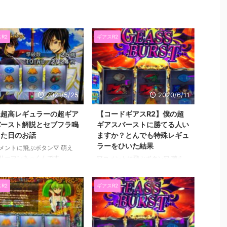
R2
ギアスR2
2021/5/25
2020/6/11
殊超高レギュラーの超ギア
【コードギアスR2】僕の超
バースト解説とセブフラ鳴
ギアスバーストに勝てる人い
した日のお話
ますか？とんでも特殊レギュ
ラーをひいた結果
メントに飛ぶボタン▽ 萌え
リーマンあっくんです
▽コメントに飛ぶボタン▽ 萌え
lotAkkun） にほんブログ村
スロリーマンあっくんです
のお話はこちら。 →Angel
（@SlotAkkun） 前回前々回とま
R2
ギアスR2
ats!（AB・エンジェルビーツ）
どマギ叛逆の解説記事書きまし
く語る② 久しぶりに見たも
た。 悪魔モードと設定差につい
から 一人で盛り上がっちゃ
てです。 →【まどかマギカ３叛
た( ´ ▽ ` ) めっちゃ泣け
逆】設定差徹底解説 確定（濃