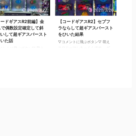
ニメなので たまには泣きた
厚）セリフ・画面・動画・振り分
思う方は ぜひ見てください
け・高設定示唆 →【魔法少女まど
2020/3/27
2020/3/26
(^O^)／ まずは速報です。
かマギカ３叛逆】悪魔ほむらモー
ドギアスの最新作の コード
ド解説 本日は自粛から復帰して
ードギアスR2前編】金
【コードギアスR2】セブフ
ス叛逆のルルーシュ３が 試
からの稼働話いきます。 コード
C.で偶数設定確定して斜
ラならして超ギアスバースト
適合したそうです(^ ^) ６号機
ギアスR2で超ギアスバーストをひ
揃いして超ギアスバースト
をひいた結果
らね。 どう ...
いたら とんでもないことになっ
ひいた話
▽コメントに飛ぶボタン▽ 萌え
たお話です。 ではいってみまし
スロリーマンあっくんです。 ギ
メントに飛ぶボタン▽ 萌え
ょう(^o^)/ 下のバナーをポチッと
アス話はたくさんありますのでど
リーマンあっくんです。 前
していただけると ...
んどんいきましょう。 今回はレ
コードギアスR2で 超ギアス
ギュラーボーナスの１２８分の１
ストをひいた話をしました。
で発動する 超ギアスバーストを
コードギアスR2】セブフラな
ひいたお話です。 ではいってみ
て超ギアスバーストをひいた
ましょう(^o^)／ 下のバナーをポ
 今回はもう一つの超ギアス
チッとしていただけると ブログ
ストをひいた話をします。
村のポイントが上がり ランキン
超ギアスバーストを過去２回
グ順位も上がるので 僕のやる気
ひいてませんので もう一つ
が倍増します(*^^*) クリックする
めてひいた方の話です。 で
とランキングページに飛びますが
ってみましょう(^o^)/ 下のバ
すぐに戻ってきて大丈夫です。
をポチッとしていただけると
↓ ↓ ↓ ↓ ↓ にほ
グ村のポイントが上がり ラ
んブログ村 ページ下にもある ...
ング順位も上がるので 僕の