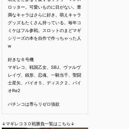
ロッター。可愛いものに目がない。豊
満なキャラはさらに好き。萌えキャラ
グッズもたくさん持っている。毎年コ
ミケはフル参戦。スロットのまどマギ
シリーズの本を自作で作っちゃった人
w
好きな６号機
マギレコ、戦国乙女、SBJ、ヴァルヴ
レイヴ、銭形、忍魂、一騎当千、聖闘
士星矢、バイオ５、ディスク２、バイ
オRe2
パチンコは専らリゼロ強欲
↓マギレコ３０戦勝負一覧はこちら↓