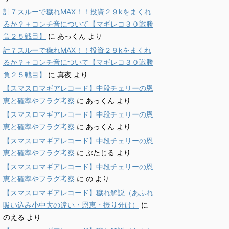
計７スルーで穢れMAX！！投資２９kをまくれ
るか？＋コンチ音について【マギレコ３０戦勝
負２５戦目】
に
あっくん
より
計７スルーで穢れMAX！！投資２９kをまくれ
るか？＋コンチ音について【マギレコ３０戦勝
負２５戦目】
に
真夜
より
【スマスロマギアレコード】中段チェリーの恩
恵と確率やフラグ考察
に
あっくん
より
【スマスロマギアレコード】中段チェリーの恩
恵と確率やフラグ考察
に
あっくん
より
【スマスロマギアレコード】中段チェリーの恩
恵と確率やフラグ考察
に
ぶたじる
より
【スマスロマギアレコード】中段チェリーの恩
恵と確率やフラグ考察
に
の
より
【スマスロマギアレコード】穢れ解説（あふれ
吸い込み小中大の違い・恩恵・振り分け）
に
のえる
より