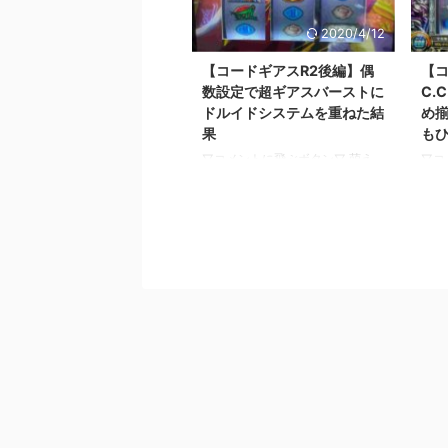
マギ前後編の最新PVが公開され
るア
ましたので、 そのPVを見た感想
いと
2020/4/12
と わかってることの解説をして
ね〜
みました(^ ^) 僕としてはこうゆ
コー
【コードギアスR2後編】偶
【コ
う話や 解説、熱く語る系って 書
ギア
数設定で超ギアスバーストに
C.
いてて楽しいんですけど、 僕の
験に
ドルイドシステムを重ねた結
め
気持ちとは裏腹に 読者さんの反
ですか
果
も
応は思ってたより伸びない ...
▽コメントに飛ぶボタン▽ 萌え
▽コ
スロリーマンあっくんです。 前
スロ
回のコードギアスR2のお話の続き
回は
です。 前回のお話はこちら。
バー
→【コードギアスR2前編】金C.C.
→【
で偶数設定確定して斜め揃いして
らし
超ギアスバーストもひいた話 リ
結果
ベリオンアタックをめっちゃひけ
バー
るけど なかなか勝てなくて、 斜
僕は
めC.C.やゼロレクイエムまでいっ
しか
てるのに −３９kまでいってる状
の初
態で 起死回生の超ギアスバース
はい
トをひいたところまでが 前回の
ナー
お話です。 続きはどうなったの
ブロ
か？ 逆転することができたの
ンキ