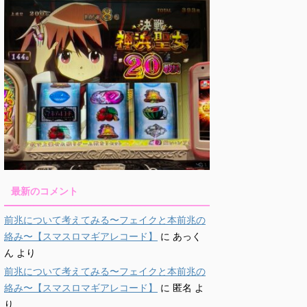
最新のコメント
前兆について考えてみる〜フェイクと本前兆の
絡み〜【スマスロマギアレコード】
に
あっく
ん
より
前兆について考えてみる〜フェイクと本前兆の
絡み〜【スマスロマギアレコード】
に
匿名
よ
り