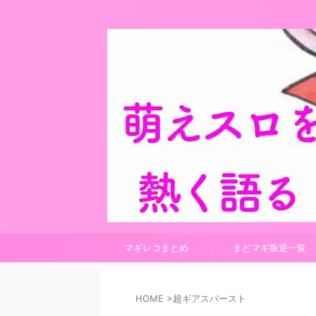
マギレコまとめ
まどマギ叛逆一覧
HOME
>
超ギアスバースト