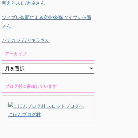
萌えとスロ/カネさん
ツイブレ仮面による変態稼働/ツイブレ仮面
さん
パチカジ７/アキラさん
アーカイブ
ブログ村に参加しています
にほんブログ村