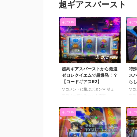
超ギアスバースト
ギアスR2
ギアス
2021/6/9
超高ギアスバーストから最速
特
ゼロレクイエムで超爆発！？
ス
【コードギアスR2】
ら
▽コメントに飛ぶボタン▽ 萌え
▽コ
スロリーマンあっくんです
スロ
（@SlotAkkun） にほんブログ村
（@S
前回のお話はこちら。 →【まどマ
前回
ギアスR2
ギアス
ギ前後編PV解説】ソウルジェム
Be
は色の小役対応演出だったの
を熱
か・・・新まどマギ前後編の最新
んだ
PVキターーーーー＼(^o^)／ まど
いまし