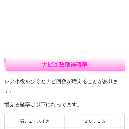
ナビ回数獲得確率
レア小役をひくとナビ回数が増えることがありま
す。
増える確率は以下になってます。
弱チェ・スイカ
３０．１％