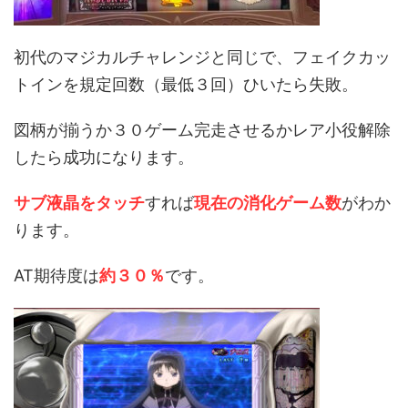
初代のマジカルチャレンジと同じで、フェイクカッ
トインを規定回数（最低３回）ひいたら失敗。
図柄が揃うか３０ゲーム完走させるかレア小役解除
したら成功になります。
サブ液晶をタッチ
すれば
現在の消化ゲーム数
がわか
ります。
AT期待度は
約３０％
です。