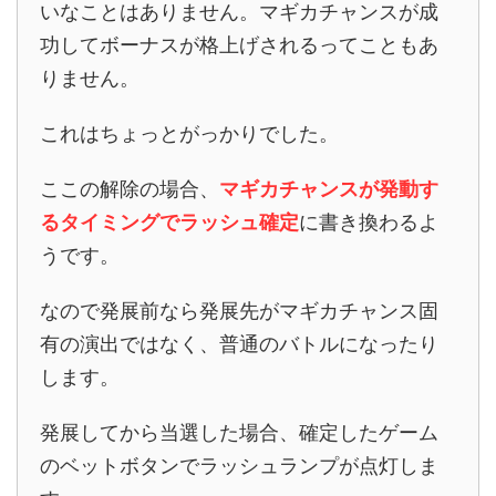
いなことはありません。マギカチャンスが成
功してボーナスが格上げされるってこともあ
りません。
これはちょっとがっかりでした。
ここの解除の場合、
マギカチャンスが発動す
るタイミングでラッシュ確定
に書き換わるよ
うです。
なので発展前なら発展先がマギカチャンス固
有の演出ではなく、普通のバトルになったり
します。
発展してから当選した場合、確定したゲーム
のベットボタンでラッシュランプが点灯しま