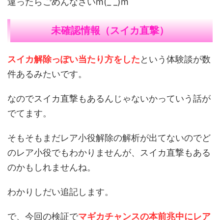
違ったらごめんなさいm(_ _)m
未確認情報（スイカ直撃）
スイカ解除っぽい当たり方をした
という体験談が数
件あるみたいです。
なのでスイカ直撃もあるんじゃないかっていう話が
でてます。
そもそもまだレア小役解除の解析が出てないのでど
のレア小役でもわかりませんが、スイカ直撃もある
のかもしれませんね。
わかりしだい追記します。
で、今回の検証で
マギカチャンスの本前兆中にレア