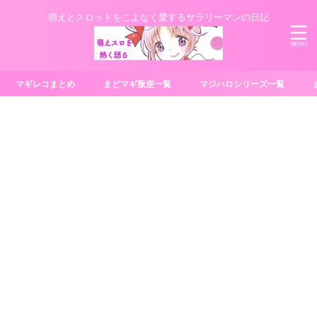
萌えとスロットをこよなく愛するサラリーマンの日記
マギレコまとめ
まどマギ叛逆一覧
マジハロシリーズ一覧