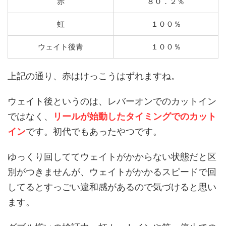
赤
８０．２％
虹
１００％
ウェイト後青
１００％
上記の通り、赤はけっこうはずれますね。
ウェイト後というのは、レバーオンでのカットイン
ではなく、
リールが始動したタイミングでのカット
イン
です。初代でもあったやつです。
ゆっくり回しててウェイトがかからない状態だと区
別がつきませんが、ウェイトがかかるスピードで回
してるとすっごい違和感があるので気づけると思い
ます。