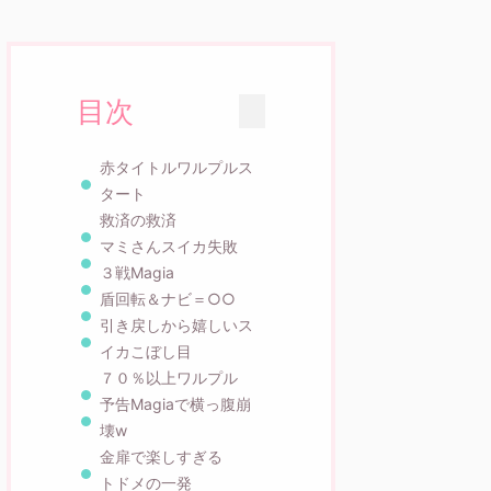
目次
赤タイトルワルプルス
タート
救済の救済
マミさんスイカ失敗
３戦Magia
盾回転＆ナビ＝○○
引き戻しから嬉しいス
イカこぼし目
７０％以上ワルプル
予告Magiaで横っ腹崩
壊w
金扉で楽しすぎる
トドメの一発