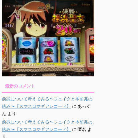
最新のコメント
前兆について考えてみる〜フェイクと本前兆の
絡み〜【スマスロマギアレコード】
に
あっく
ん
より
前兆について考えてみる〜フェイクと本前兆の
絡み〜【スマスロマギアレコード】
に
匿名
よ
り