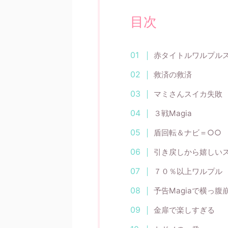
目次
赤タイトルワルプル
救済の救済
マミさんスイカ失敗
３戦Magia
盾回転＆ナビ＝○○
引き戻しから嬉しい
７０％以上ワルプル
予告Magiaで横っ腹
金扉で楽しすぎる