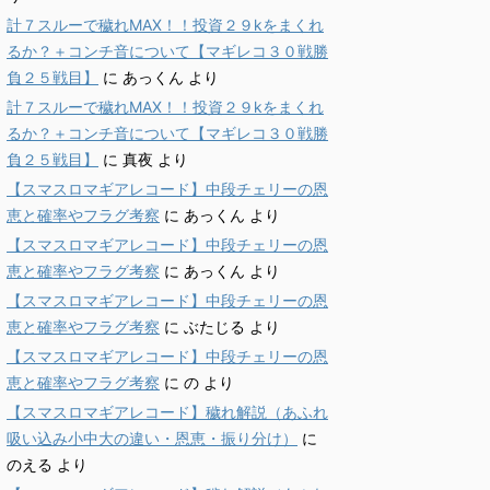
計７スルーで穢れMAX！！投資２９kをまくれ
るか？＋コンチ音について【マギレコ３０戦勝
負２５戦目】
に
あっくん
より
計７スルーで穢れMAX！！投資２９kをまくれ
るか？＋コンチ音について【マギレコ３０戦勝
負２５戦目】
に
真夜
より
【スマスロマギアレコード】中段チェリーの恩
恵と確率やフラグ考察
に
あっくん
より
【スマスロマギアレコード】中段チェリーの恩
恵と確率やフラグ考察
に
あっくん
より
【スマスロマギアレコード】中段チェリーの恩
恵と確率やフラグ考察
に
ぶたじる
より
【スマスロマギアレコード】中段チェリーの恩
恵と確率やフラグ考察
に
の
より
【スマスロマギアレコード】穢れ解説（あふれ
吸い込み小中大の違い・恩恵・振り分け）
に
のえる
より