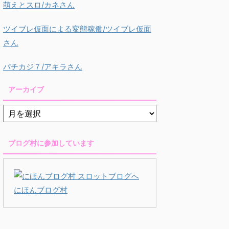
萌えとスロ/カネさん
ツイブレ仮面による変態稼働/ツイブレ仮面
さん
パチカジ７/アキラさん
アーカイブ
ブログ村に参加しています
にほんブログ村