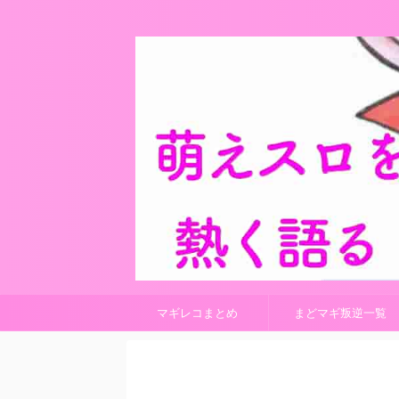
マギレコまとめ
まどマギ叛逆一覧