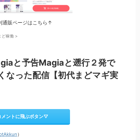
刊通販ページはこちら↑
まど稼働
>
agiaと予告Magiaと遡行２発で
くなった配信【初代まどマギ実
コメントに飛ぶボタン▽
otAkkun
）