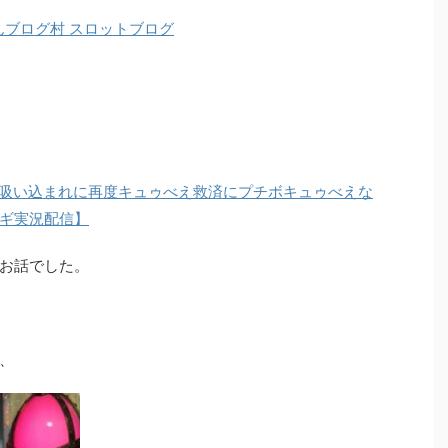
吸い込まれに再度キュゥべえ救済にプチボキュゥべえな
ギ実況配信】
お話でした。
、