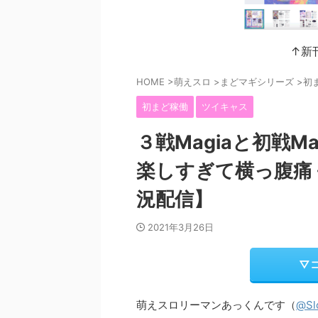
↑新
HOME
>
萌えスロ
>
まどマギシリーズ
>
初
初まど稼働
ツイキャス
３戦Magiaと初戦M
楽しすぎて横っ腹痛
況配信】
2021年3月26日
▽
萌えスロリーマンあっくんです（
@Sl