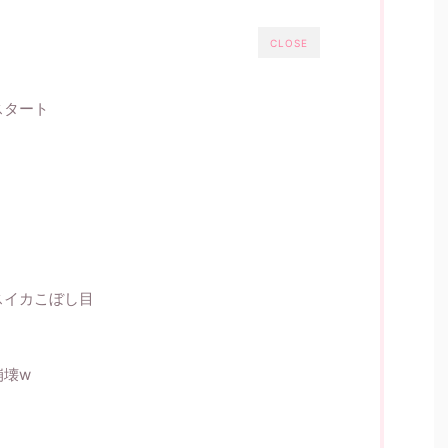
CLOSE
スタート
スイカこぼし目
崩壊w