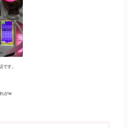
の話です。
れがw