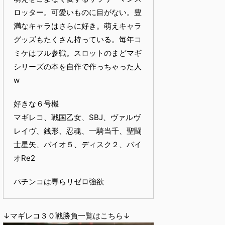
ロッター。可愛いものに目がない。豊
満なキャラはさらに好き。萌えキャラ
グッズもたくさん持っている。毎年コ
ミケはフル参戦。スロットのまどマギ
シリーズの本を自作で作っちゃった人
w
好きな６号機
マギレコ、戦国乙女、SBJ、ヴァルヴ
レイヴ、銭形、忍魂、一騎当千、聖闘
士星矢、バイオ５、ディスク２、バイ
オRe2
パチンコは専らリゼロ強欲
↓マギレコ３０戦勝負一覧はこちら↓