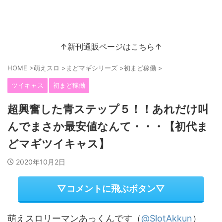
↑新刊通販ページはこちら↑
HOME
>
萌えスロ
>
まどマギシリーズ
>
初まど稼働
>
ツイキャス
初まど稼働
超興奮した青ステップ５！！あれだけ叫
んでまさか最安値なんて・・・【初代ま
どマギツイキャス】
2020年10月2日
▽コメントに飛ぶボタン▽
萌えスロリーマンあっくんです（
@SlotAkkun
）