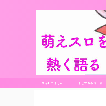
マギレコまとめ
まどマギ叛逆一覧