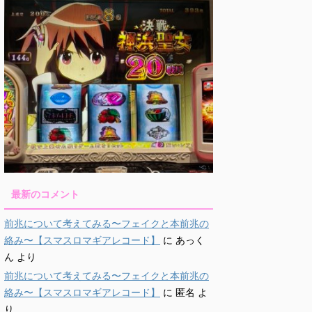
最新のコメント
前兆について考えてみる〜フェイクと本前兆の
絡み〜【スマスロマギアレコード】
に
あっく
ん
より
前兆について考えてみる〜フェイクと本前兆の
絡み〜【スマスロマギアレコード】
に
匿名
よ
り