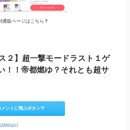
刊通販ページはこちら↑
ス２】超一撃モードラスト１ゲ
い！！帝都燃ゆ？それとも超サ
コメントに飛ぶボタン▽
otAkkun
）