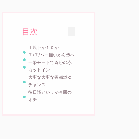
目次
１以下か１０か
７/７/バー揃いから赤へ
一撃モードで奇跡の赤
カットイン
大事な大事な帝都燃ゆ
チャンス
後日談というか今回の
オチ