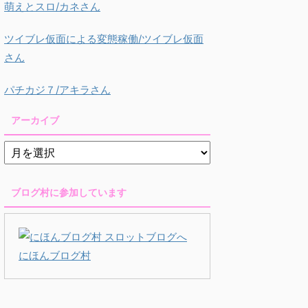
萌えとスロ/カネさん
ツイブレ仮面による変態稼働/ツイブレ仮面
さん
パチカジ７/アキラさん
アーカイブ
ブログ村に参加しています
にほんブログ村