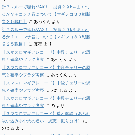
計７スルーで穢れMAX！！投資２９kをまくれ
るか？＋コンチ音について【マギレコ３０戦勝
負２５戦目】
に
あっくん
より
計７スルーで穢れMAX！！投資２９kをまくれ
るか？＋コンチ音について【マギレコ３０戦勝
負２５戦目】
に
真夜
より
【スマスロマギアレコード】中段チェリーの恩
恵と確率やフラグ考察
に
あっくん
より
【スマスロマギアレコード】中段チェリーの恩
恵と確率やフラグ考察
に
あっくん
より
【スマスロマギアレコード】中段チェリーの恩
恵と確率やフラグ考察
に
ぶたじる
より
【スマスロマギアレコード】中段チェリーの恩
恵と確率やフラグ考察
に
の
より
【スマスロマギアレコード】穢れ解説（あふれ
吸い込み小中大の違い・恩恵・振り分け）
に
のえる
より