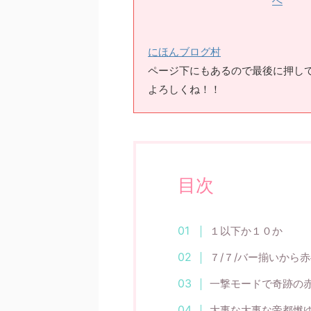
にほんブログ村
ページ下にもあるので最後に押してもO
よろしくね！！
目次
１以下か１０か
７/７/バー揃いから
一撃モードで奇跡の
大事な大事な帝都燃