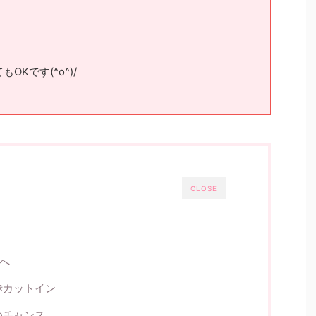
Kです(^o^)/
CLOSE
赤へ
赤カットイン
ゆチャンス