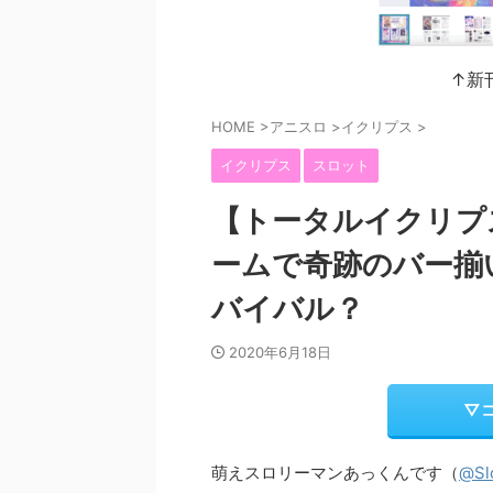
↑新
HOME
>
アニスロ
>
イクリプス
>
イクリプス
スロット
【トータルイクリプ
ームで奇跡のバー揃
バイバル？
2020年6月18日
▽
萌えスロリーマンあっくんです（
@Sl