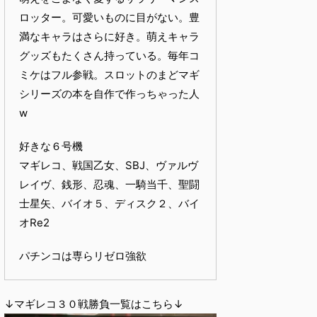
ロッター。可愛いものに目がない。豊
満なキャラはさらに好き。萌えキャラ
グッズもたくさん持っている。毎年コ
ミケはフル参戦。スロットのまどマギ
シリーズの本を自作で作っちゃった人
w
好きな６号機
マギレコ、戦国乙女、SBJ、ヴァルヴ
レイヴ、銭形、忍魂、一騎当千、聖闘
士星矢、バイオ５、ディスク２、バイ
オRe2
パチンコは専らリゼロ強欲
↓マギレコ３０戦勝負一覧はこちら↓