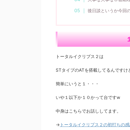
後日談というか今回
トータルイクリプス２は
STタイプのATを搭載してるんですけ
簡単にいうと１・・・
いや１以下か１０かって台ですw
中身はこちらでお話ししてます。
→
トータルイクリプス２の初打ちの感