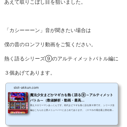
あえて取りこぼし目を狙いました。
「カシーーーン」音が聞きたい場合は
僕の昔のロンフリ動画をご覧ください。
熱く語るシリーズ⑨のアルティメットバトル編に
３個あげてあります。
slot-akkun.com
魔法少女まどかマギカを熱く語る⑨～アルティメット
バトル～（数値解析・動画・最高...
萌えスロリーマンあっくんです。初代まどマギを熱く語る第９弾です。 シリーズ全
編はこちらか上部メニューバーにまとめてあります。（スマホの場合最上部右側の
メニュータブをタップで表示されます）→ 初代まどマギを熱く語るシリーズ一
覧 アルティメットバトル基礎知識第９弾はアルティメットバトル！！！ 本機最大の
上乗せ性能を誇り最大の見せ場であります。 僕はアルティメットバトルが始まった