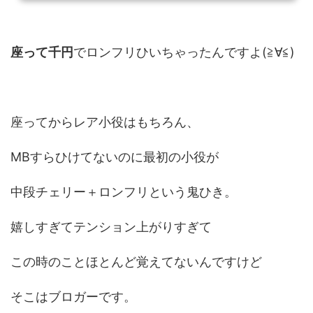
らドキドキしっぱなしです。それはもう心臓の音がわかるくらいにです。 ６戦目か
ら１０戦目までが特に激しい...
座って千円
でロンフリひいちゃったんですよ(≧∀≦)
座ってからレア小役はもちろん、
MBすらひけてないのに最初の小役が
中段チェリー＋ロンフリという鬼ひき。
嬉しすぎてテンション上がりすぎて
この時のことほとんど覚えてないんですけど
そこはブロガーです。