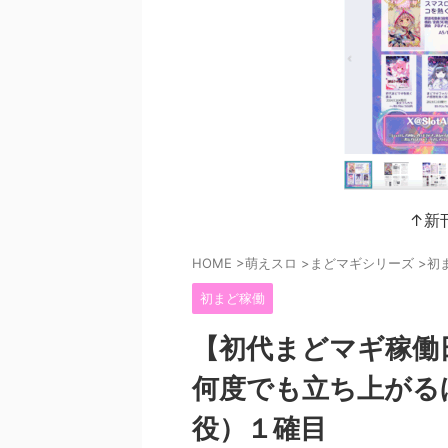
↑新
HOME
>
萌えスロ
>
まどマギシリーズ
>
初
初まど稼働
【初代まどマギ稼働
何度でも立ち上がる
役）１確目