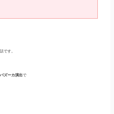
話です。
バズーカ演出
で