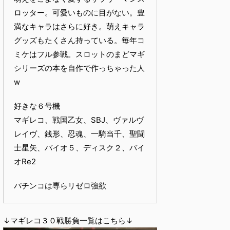
ロッター。可愛いものに目がない。豊
満なキャラはさらに好き。萌えキャラ
グッズもたくさん持っている。毎年コ
ミケはフル参戦。スロットのまどマギ
シリーズの本を自作で作っちゃった人
w
好きな６号機
マギレコ、戦国乙女、SBJ、ヴァルヴ
レイヴ、銭形、忍魂、一騎当千、聖闘
士星矢、バイオ５、ディスク２、バイ
オRe2
パチンコは専らリゼロ強欲
↓マギレコ３０戦勝負一覧はこちら↓