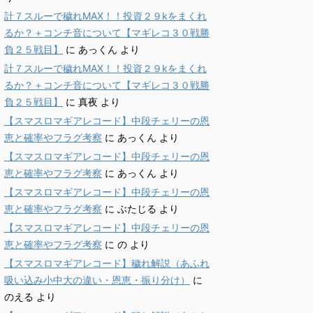
計７スルーで穢れMAX！！投資２９kをまくれ
るか？＋コンチ音について【マギレコ３０戦勝
負２５戦目】
に
あっくん
より
計７スルーで穢れMAX！！投資２９kをまくれ
るか？＋コンチ音について【マギレコ３０戦勝
負２５戦目】
に
真夜
より
【スマスロマギアレコード】中段チェリーの恩
恵と確率やフラグ考察
に
あっくん
より
【スマスロマギアレコード】中段チェリーの恩
恵と確率やフラグ考察
に
あっくん
より
【スマスロマギアレコード】中段チェリーの恩
恵と確率やフラグ考察
に
ぶたじる
より
【スマスロマギアレコード】中段チェリーの恩
恵と確率やフラグ考察
に
の
より
【スマスロマギアレコード】穢れ解説（あふれ
吸い込み小中大の違い・恩恵・振り分け）
に
のえる
より