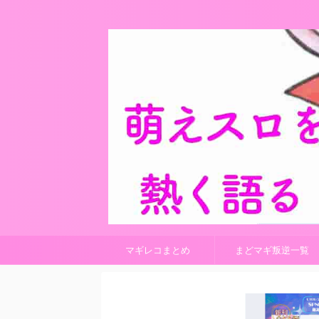
マギレコまとめ
まどマギ叛逆一覧