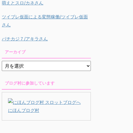
萌えとスロ/カネさん
ツイブレ仮面による変態稼働/ツイブレ仮面
さん
パチカジ７/アキラさん
アーカイブ
ブログ村に参加しています
にほんブログ村