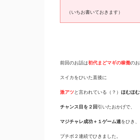
（いちお書いておきます）
前回のお話は
初代まどマギの稼働
のお
スイカをひいた直後に
激アツ
と言われている（？）
ほむほむ
チャンス目を２回
引いたおかげで、
マジチャレ成功＋１ゲーム連
をひき、
プチボ２連続でひきました。