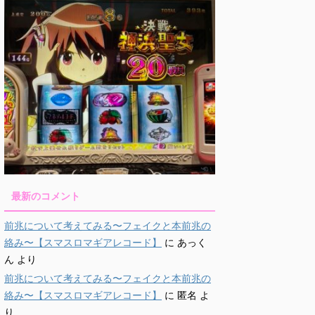
最新のコメント
前兆について考えてみる〜フェイクと本前兆の
絡み〜【スマスロマギアレコード】
に
あっく
ん
より
前兆について考えてみる〜フェイクと本前兆の
絡み〜【スマスロマギアレコード】
に
匿名
よ
り