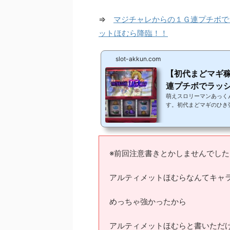
⇒
マジチャレからの１Ｇ連プチボで
ットほむら降臨！！
slot-akkun.com
【初代まどマギ
連プチボでラッシ
萌えスロリーマンあっく
す。初代まどマギのひき
≦) 大会とかいってま
感じです。 毎月開催す
たらその話温めておいて
が、盛り上がるようなら
思ってます。 見てない
※前回注意書きとかしませんでした
くださいね...
アルティメットほむらなんてキャ
めっちゃ強かったから
アルティメットほむらと書いただ