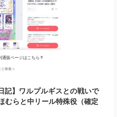
刊通販ページはこちら↑
まど稼働
>
日記】ワルプルギスとの戦いで
ほむらと中リール特殊役（確定