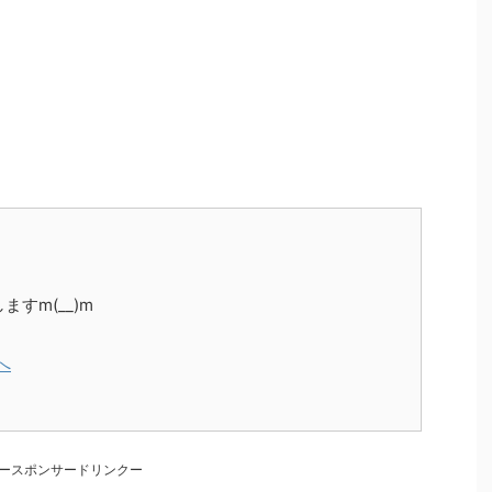
。
すm(__)m
ースポンサードリンクー