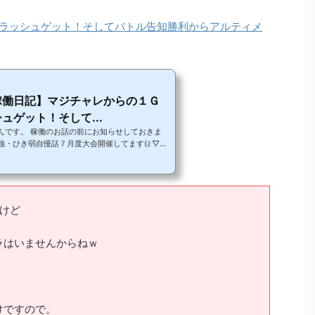
ラッシュゲット！そしてバトル告知勝利からアルティメ
稼働日記】マジチャレからの１Ｇ
ュゲット！そして...
んです。 稼働のお話の前にお知らせしておきま
強・ひき弱自慢話７月度大会開催してます(≧▽
すが、緩く募集して僕が勝手にＭＶＰ決めるっていう
る予定なので、ひき強いことしたりひき弱いことし
ぜひご報告ください。 今回は用意してないのです
ＭＶＰの方にプレゼントとか用意しようかなとも
人はこちらに詳しい事かいてありますのでぜひ見て
けど
ラはいませんからねｗ
けですので。