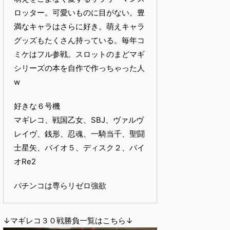
ロッター。可愛いものに目がない。豊
満なキャラはさらに好き。萌えキャラ
グッズもたくさん持っている。毎年コ
ミケはフル参戦。スロットのまどマギ
シリーズの本を自作で作っちゃった人
w
好きな６号機
マギレコ、戦国乙女、SBJ、ヴァルヴ
レイヴ、銭形、忍魂、一騎当千、聖闘
士星矢、バイオ５、ディスク２、バイ
オRe2
パチンコは専らリゼロ強欲
↓マギレコ３０戦勝負一覧はこちら↓