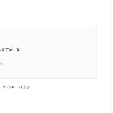
。
すm(__)m
ースポンサードリンクー