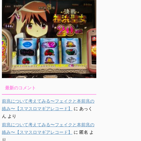
最新のコメント
前兆について考えてみる〜フェイクと本前兆の
絡み〜【スマスロマギアレコード】
に
あっく
ん
より
前兆について考えてみる〜フェイクと本前兆の
絡み〜【スマスロマギアレコード】
に
匿名
よ
り