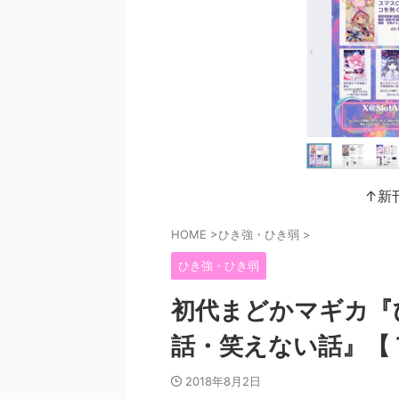
↑新
HOME
>
ひき強・ひき弱
>
ひき強・ひき弱
初代まどかマギカ『
話・笑えない話』【
2018年8月2日