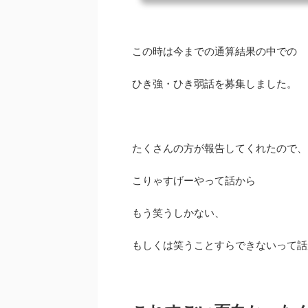
ーンでお返事たくさん書
ったんですよ(*^^*)
思ったんです。 なので今
り...
この時は今までの通算結果の中での
ひき強・ひき弱話を募集しました。
たくさんの方が報告してくれたので、
こりゃすげーやって話から
もう笑うしかない、
もしくは笑うことすらできないって話