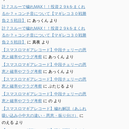
計７スルーで穢れMAX！！投資２９kをまくれ
るか？＋コンチ音について【マギレコ３０戦勝
負２５戦目】
に
あっくん
より
計７スルーで穢れMAX！！投資２９kをまくれ
るか？＋コンチ音について【マギレコ３０戦勝
負２５戦目】
に
真夜
より
【スマスロマギアレコード】中段チェリーの恩
恵と確率やフラグ考察
に
あっくん
より
【スマスロマギアレコード】中段チェリーの恩
恵と確率やフラグ考察
に
あっくん
より
【スマスロマギアレコード】中段チェリーの恩
恵と確率やフラグ考察
に
ぶたじる
より
【スマスロマギアレコード】中段チェリーの恩
恵と確率やフラグ考察
に
の
より
【スマスロマギアレコード】穢れ解説（あふれ
吸い込み小中大の違い・恩恵・振り分け）
に
のえる
より