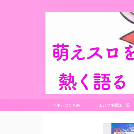
マギレコまとめ
まどマギ叛逆一覧