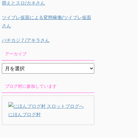
萌えとスロ/カネさん
ツイブレ仮面による変態稼働/ツイブレ仮面
さん
パチカジ７/アキラさん
アーカイブ
ブログ村に参加しています
にほんブログ村