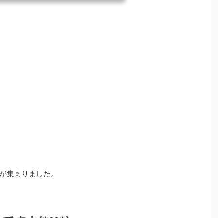
きましたがこの作業が大変だけどすっごい楽しか
 だからまた読者さんが参加しやすい話がしたいなって
回はそうゆう話をしますね(^^)/ いつも応援あ
が集まりました。