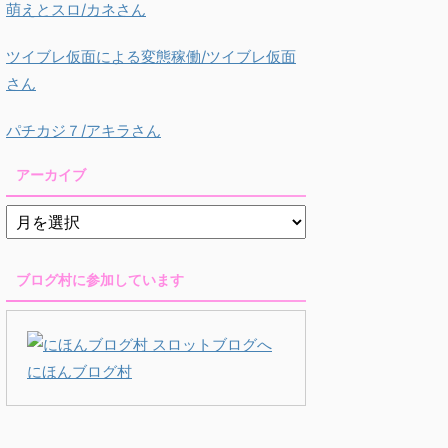
萌えとスロ/カネさん
ツイブレ仮面による変態稼働/ツイブレ仮面
さん
パチカジ７/アキラさん
アーカイブ
ブログ村に参加しています
にほんブログ村