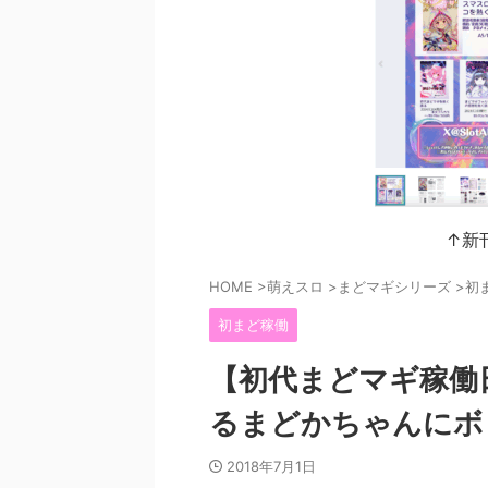
↑新
HOME
>
萌えスロ
>
まどマギシリーズ
>
初
初まど稼働
【初代まどマギ稼働
るまどかちゃんにボ
2018年7月1日