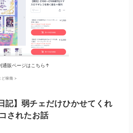
刊通販ページはこちら↑
まど稼働
>
日記】弱チェだけひかせてくれ
コされたお話