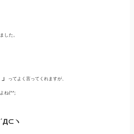
ました。
よ」
ってよく言ってくれますが、
(^^;
´Д⊂ヽ