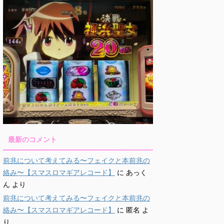
最新のコメント
前兆について考えてみる〜フェイクと本前兆の
絡み〜【スマスロマギアレコード】
に
あっく
ん
より
前兆について考えてみる〜フェイクと本前兆の
絡み〜【スマスロマギアレコード】
に
匿名
よ
り