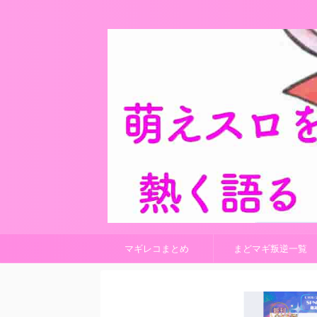
マギレコまとめ
まどマギ叛逆一覧