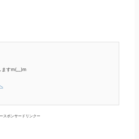
。
すm(__)m
ースポンサードリンクー