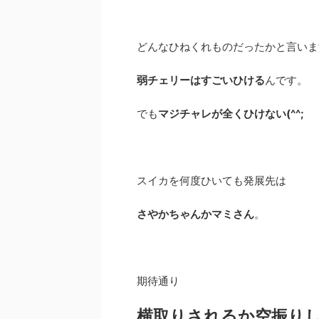
どんなひねくれものだったかと言いま
弱チェリーはすごいひける
んです。
でも
マジチャレが全くひけない(^^;
スイカを何度ひいても発展先は
さやかちゃんかマミさん
。
期待通り
横取りされるか空振り