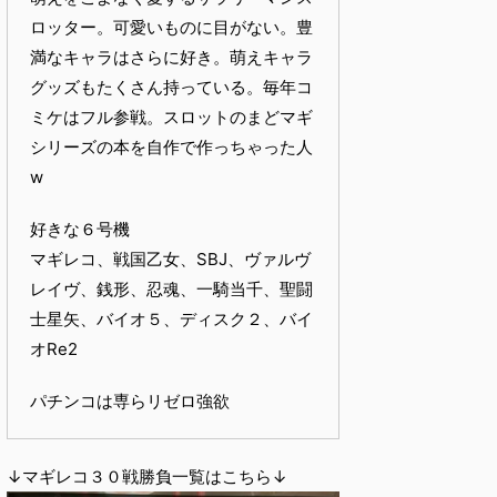
ロッター。可愛いものに目がない。豊
満なキャラはさらに好き。萌えキャラ
グッズもたくさん持っている。毎年コ
ミケはフル参戦。スロットのまどマギ
シリーズの本を自作で作っちゃった人
w
好きな６号機
マギレコ、戦国乙女、SBJ、ヴァルヴ
レイヴ、銭形、忍魂、一騎当千、聖闘
士星矢、バイオ５、ディスク２、バイ
オRe2
パチンコは専らリゼロ強欲
↓マギレコ３０戦勝負一覧はこちら↓