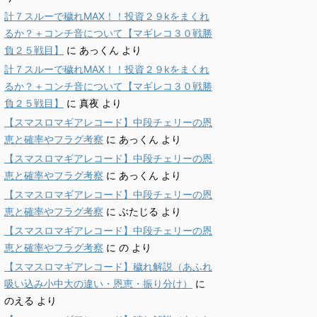
計７スルーで穢れMAX！！投資２９kをまくれ
るか？＋コンチ音について【マギレコ３０戦勝
負２５戦目】
に
あっくん
より
計７スルーで穢れMAX！！投資２９kをまくれ
るか？＋コンチ音について【マギレコ３０戦勝
負２５戦目】
に
真夜
より
【スマスロマギアレコード】中段チェリーの恩
恵と確率やフラグ考察
に
あっくん
より
【スマスロマギアレコード】中段チェリーの恩
恵と確率やフラグ考察
に
あっくん
より
【スマスロマギアレコード】中段チェリーの恩
恵と確率やフラグ考察
に
ぶたじる
より
【スマスロマギアレコード】中段チェリーの恩
恵と確率やフラグ考察
に
の
より
【スマスロマギアレコード】穢れ解説（あふれ
吸い込み小中大の違い・恩恵・振り分け）
に
のえる
より