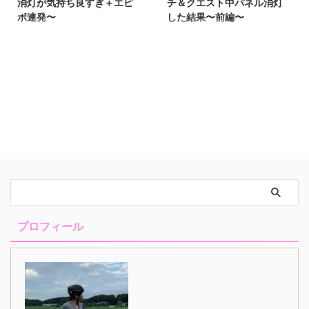
消灯が気持ち良すぎ＋エピ
チ＆クエスト中パネル消灯
ボ連発〜
した結果〜前編〜
▽コメントに飛ぶボタン▽ 萌え
萌えスロリーマンあっくんです。
スロリーマンあっくんです
前回初代まどマギをうってた人
（@SlotAkkun） 下のバナーをポ
たちをメインに 質問記事を書き
チッとしていただけると ブログ
ました。 初代まどマギがなくな
村のポイントが上がり ランキン
ってから何うってますか？ って
グ順位も上がるので 僕のやる気
質問です。 みてない人はこれみ
が倍増します(*^^*) クリックする
て短くていいので 答えをコメン
とランキングページに飛びますが
ト欄に書いてくれると嬉しいで
すぐに戻ってきて大丈夫です。
す。 slot-akkun.com【質問】初
↓ ↓ ↓ ↓ ↓ にほ
代まどマギがなくなって何をうっ
んブログ村 ページ下にもあるの
ていますか？６号機について語る
で最後に押してもOKです(^o^)/
萌えスロリーマンあっくんで
よろしくね！！ まどマギ２の朝
す。 初代まどマギが全国的にな
一おはてんから 逆転劇を演じた
くなってからもう１ヶ月経つんで
プロフィール
話後編でございます。 先にいっ
すね。 時間が経つのは早すぎま
ておきます。 この台どう考えて
す。 ...
も高設 ...