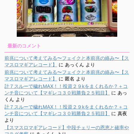
最新のコメント
前兆について考えてみる〜フェイクと本前兆の絡み〜【ス
マスロマギアレコード】
に
あっくん
より
前兆について考えてみる〜フェイクと本前兆の絡み〜【ス
マスロマギアレコード】
に
匿名
より
計７スルーで穢れMAX！！投資２９kをまくれるか？＋コ
ンチ音について【マギレコ３０戦勝負２５戦目】
に
あっ
くん
より
計７スルーで穢れMAX！！投資２９kをまくれるか？＋コ
ンチ音について【マギレコ３０戦勝負２５戦目】
に
真夜
より
【スマスロマギアレコード】中段チェリーの恩恵と確率や
フラグ考察
に
あっくん
より