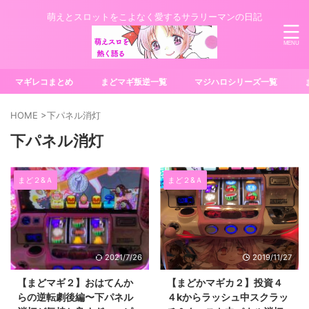
萌えとスロットをこよなく愛するサラリーマンの日記
マギレコまとめ
まどマギ叛逆一覧
マジハロシリーズ一覧
HOME
>
下パネル消灯
下パネル消灯
まど２&Ａ
まど２&Ａ
2021/7/26
2019/11/27
【まどマギ２】おはてんか
【まどかマギカ２】投資４
らの逆転劇後編〜下パネル
４kからラッシュ中スクラッ