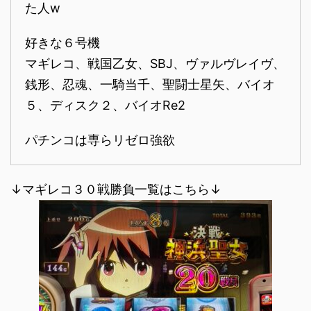
た人w
好きな６号機
マギレコ、戦国乙女、SBJ、ヴァルヴレイヴ、
銭形、忍魂、一騎当千、聖闘士星矢、バイオ
５、ディスク２、バイオRe2
パチンコは専らリゼロ強欲
↓マギレコ３０戦勝負一覧はこちら↓