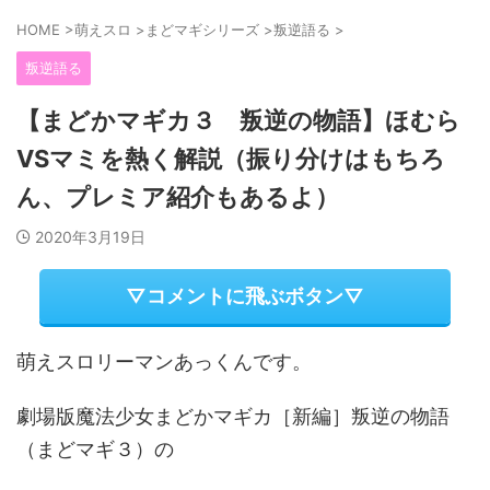
HOME
>
萌えスロ
>
まどマギシリーズ
>
叛逆語る
>
叛逆語る
【まどかマギカ３ 叛逆の物語】ほむら
VSマミを熱く解説（振り分けはもちろ
ん、プレミア紹介もあるよ）
2020年3月19日
▽コメントに飛ぶボタン▽
萌えスロリーマンあっくんです。
劇場版魔法少女まどかマギカ［新編］叛逆の物語
（まどマギ３）の