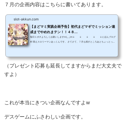
７月の企画内容はこちらに書いてあります。
slot-akkun.com
【まどマミ実践企画予告】初代まどマギでミッション達
成までやめれまテン！！４８...
毎日１ポチよろしくお願いしますm(_ _)m↓ ↓ ↓ ↓ ↓にほんブログ
村 萌えスロリーマンあっくんです。 さてさて、７月も残すところあとちょっとって
なってきましたので、今月もまどマミ企画いってみたいと思います。（遅いわって
つっこみはなしでw） 今月の企画はこれだ！！ ミッション達成するまでやめれまテ
ン〜まどマギで４８時間耐久デスゲーム！！〜 タイトルからしてすごぞうってイメ
ージをしそうですが、内容はいたって簡単です。 １０個のミッションを達成するま
（プレゼント応募も延長してますからまだ大丈夫で
でやめれませんってゲー...
すよ）
これが本当にきつい企画なんですよw
デスゲームにふさわしい企画です。