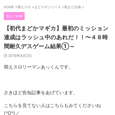
HOME
>
萌えスロ
>
まどマギシリーズ
>
初まど企画
>
初まど企画
【初代まどかマギカ】最初のミッション
達成はラッシュ中のあれだ！！〜４８時
間耐久デスゲーム結果①～
2019年8月2日
萌えスロリーマンあっくんです。
さきほど告知記事をあげています。
こちらを見てない人はこちらもみてくださいね
(^O^)／