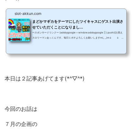
slot-akkun.com
まどかマギカをテーマにしたツイキャスにゲスト出演さ
せていただくことになりまし...
ースポンサードリンクー (adsbygoogle = window.adsbygoogle || ).push({});萌え
スロリーマンあっくんです。毎日１ポチよろしくお願いしますm(_ _)m↓ ↓
↓ ↓ ↓にほんブログ村２週間くらい前から告知してましたが、直前となり
ましたので改めて告知します。 ８月４日（日）２３時頃から虹色さんの虹キャス
（ツイキャス）にゲスト出演します。ラジオ番組みたいなツイキャスで内容はもち
ろんまどマギについてです。 僕が呼ばれてますから初代まどマギをメインにお話さ
せていただきます。 ライブ配信ではあり...
本日は２記事あげてます(*^▽^*)
今回のお話は
７月の企画の