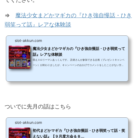
⇒
魔法少女まどかマギカの『ひき強自慢話・ひき
弱笑って話』レアな体験談
slot-akkun.com
魔法少女まどかマギカの『ひき強自慢話・ひき弱笑って
話』レアな体験談
萌えスロリーマンあっくんです。 読者さんが参加できる企画（プレゼントキャンペ
ーン）が終わりましたが、キャンペーンのおかげでコメントをしたことがない方も
コメントしてくれてすごい嬉しかったです。 その流れもあるので読者さんが参加で
きるお話をしようかなって思います。 キャンペーンでお返事たくさん書きましたが
この作業が大変だけどすっごい楽しかったんですよ(*^^*) だからまた読者さんが参
加しやすい話がしたいなって思ったんです。 なので今回はそうゆう話をしますね(^
^)/ いつも応援あり...
ついでに先月の話はこちら
slot-akkun.com
初代まどかマギカ『ひき強自慢話・ひき弱笑って話・笑
えない話』【９月度大会＆８...