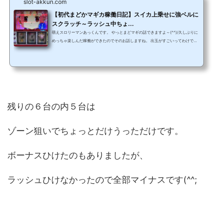
slot-akkun.com
【初代まどかマギカ稼働日記】スイカ上乗せに強ベルに
スクラッチ～ラッシュ中ちょ...
萌えスロリーマンあっくんです。 やっとまどマギの話できますよ～(^^)/久しぶりに
めっちゃ楽しんだ稼働ができたのでそのお話しますね。 出玉がすごいってわけでは
ないんですけどとにかく楽しかったという日でした。 こうゆう展開待ってましたと
いう感じです(*^^*) 心残りのこともあるんですけどそれが何なのかは本文でお楽し
みください。 ではいってみましょう(^^)/ いつも応援ありがとうございます。押して
くれると僕のやる気が倍増します(^^)/↓ ↓ ↓ ↓ ↓にほんブログ村
ースポンサードリン...
残りの６台の内５台は
ゾーン狙いでちょっとだけうっただけです。
ボーナスひけたのもありましたが、
ラッシュひけなかったので全部マイナスです(^^;