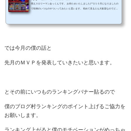
萌えスロリーマンあっくんです。 お待たせいたしました(^^)/１０月になりましたの
で恒例のいつものやついってみたいと思います。 初めて見る人も大歓迎なのでどん
どんコメント投稿にご参加ください。 では参ります。 初代まどマギ『ひき強自慢
話・ひき弱笑って話・笑えない話』９月度大会～！！ 先月の記事と説明等同じよう
な部分もありますがおおめに見てくれるとありがたいです（笑） ではルールってわ
けじゃないですけど、大会で募集してる話を説明します。 募集する話は３つ。【初
代まどかマギ...
では今月の僕の話と
先月のＭＶＰを発表していきたいと思います。
とその前にいつものランキングバナー貼るので
僕のブログ村ランキングのポイント上げるご協力を
お願いします。
ランキング上がると僕のモチベーションがめっちゃ