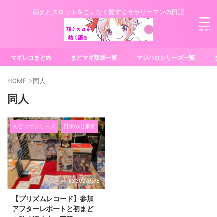
萌えとスロットをこよなく愛するサラリーマンの日記
マギレコまとめ
まどマギ叛逆一覧
マジハロシリーズ一覧
HOME
>
同人
同人
まどマギシリーズ
日常の出来事
2024/5/8
【プリズムレコード】参加
アフターレポートと初まど