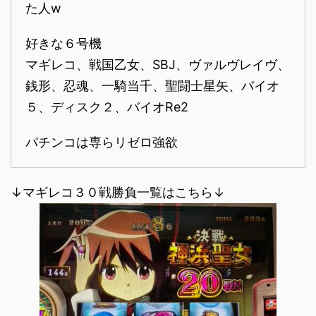
た人w
好きな６号機
マギレコ、戦国乙女、SBJ、ヴァルヴレイヴ、
銭形、忍魂、一騎当千、聖闘士星矢、バイオ
５、ディスク２、バイオRe2
パチンコは専らリゼロ強欲
↓マギレコ３０戦勝負一覧はこちら↓