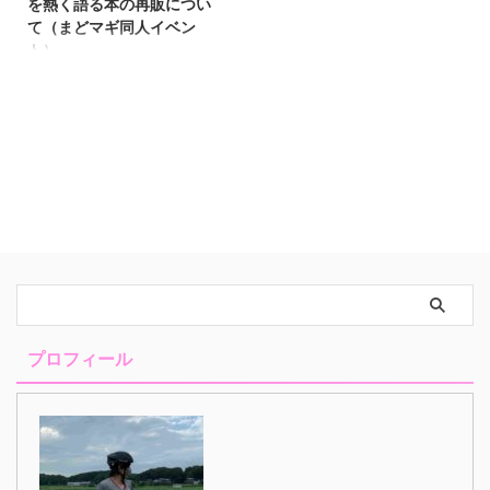
を熱く語る本の再販につい
て（まどマギ同人イベン
ト）
コメントに飛ぶボタン 萌えスロ
リーマンあっくんです
（@SlotAkkun） にほんブログ村
お久しぶりです(^O^)／ しららく
の間こっち書かずに 別のブログ
を書いてたからか こっちの冒頭
の書き方忘れてますw ゴールデン
ウィーク中に まどマギの同人イ
ベントがあって まどスロ本持っ
てサークル参加して 楽しかった
＆報告したいことがあって 久し
ぶりにブログ書いてみました。
今後の活動についてもちょろっと
プロフィール
書いてるので 最後まで見てって
くださいね〜 プリズムレコード
とは ５月５日に 埼玉県は川口駅
前の フレンディア ...