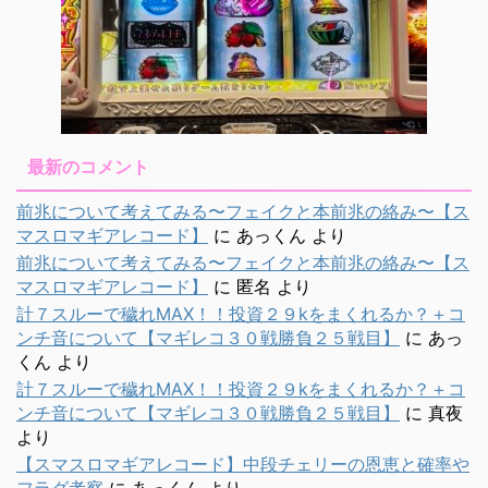
最新のコメント
前兆について考えてみる〜フェイクと本前兆の絡み〜【ス
マスロマギアレコード】
に
あっくん
より
前兆について考えてみる〜フェイクと本前兆の絡み〜【ス
マスロマギアレコード】
に
匿名
より
計７スルーで穢れMAX！！投資２９kをまくれるか？＋コ
ンチ音について【マギレコ３０戦勝負２５戦目】
に
あっ
くん
より
計７スルーで穢れMAX！！投資２９kをまくれるか？＋コ
ンチ音について【マギレコ３０戦勝負２５戦目】
に
真夜
より
【スマスロマギアレコード】中段チェリーの恩恵と確率や
フラグ考察
に
あっくん
より