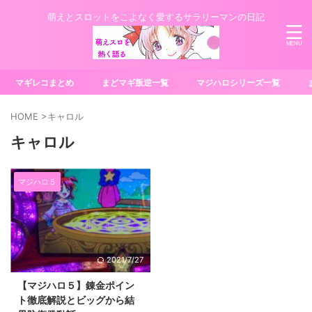
萌えとスロットをこよなく愛するサラリーマンの日記
マギレコまとめ
まどマギ叛逆一覧
マジハロシリーズ一覧
HOME
>
キャロル
キャロル
マジハロ５
2021/7/27
【マジハロ５】錬金ポイン
ト徹底解説とビッグから結