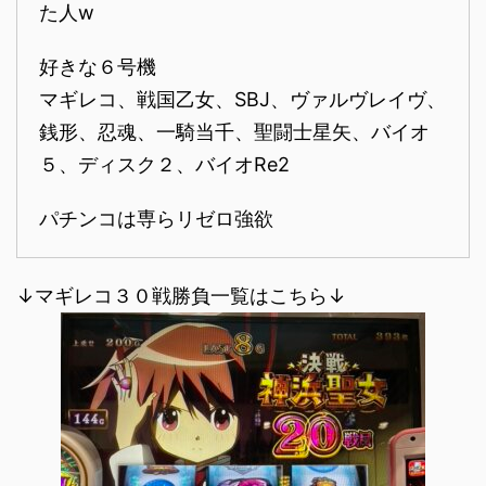
た人w
好きな６号機
マギレコ、戦国乙女、SBJ、ヴァルヴレイヴ、
銭形、忍魂、一騎当千、聖闘士星矢、バイオ
５、ディスク２、バイオRe2
パチンコは専らリゼロ強欲
↓マギレコ３０戦勝負一覧はこちら↓