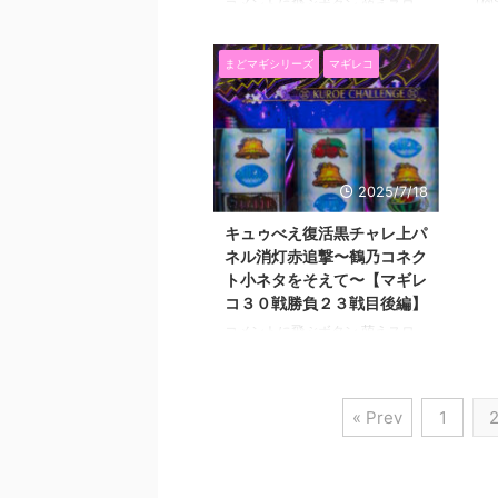
（@S
コメントに飛ぶボタン 萌えスロ
セリ
今週
リーマンあっくんです
本日
入さ
（@SlotAkkun） にほんブログ村
まどマギシリーズ
マギレコ
思い
先週に引き続き２週連続でマギレ
マギ
コの新しい情報が出てきました。
に押
先週は昨日記事にしてまとめたス
多い
トーリー順の示唆についてと
てる
→【スマスロマギアレコード】ス
ト増
トーリー順設定示唆まとめ みた
2025/7/18
のよ
まボーナスからのラッシュ当選率
して
と、黒江チャレンジ成功以外から
キュゥべえ復活黒チャレ上パ
が通
のエピソードボーナスのキャラ選
ネル消灯赤追撃〜鶴乃コネク
状況
択率とか出てました。 今週出た
ト小ネタをそえて〜【マギレ
元イ
解析情報は下記です。 ・ステー
コ３０戦勝負２３戦目後編】
いよね
ジチェンジの強アイキャッチのキ
コメントに飛ぶボタン 萌えスロ
ャラモード滞在期待度・小さいキ
リーマンあっくんです
ュゥべえに対しての返答セリフの
（@SlotAkkun） にほんブログ村
...
マギレコの新しい解析でました
« Prev
1
ね！！ 一番の目玉はやっぱりス
トーリー順の示唆ですね。 前回
の記事でストーリーの順番はSPの
当選率かもってことで、体験談募