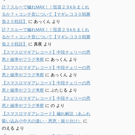
計７スルーで穢れMAX！！投資２９kをまくれ
るか？＋コンチ音について【マギレコ３０戦勝
負２５戦目】
に
あっくん
より
計７スルーで穢れMAX！！投資２９kをまくれ
るか？＋コンチ音について【マギレコ３０戦勝
負２５戦目】
に
真夜
より
【スマスロマギアレコード】中段チェリーの恩
恵と確率やフラグ考察
に
あっくん
より
【スマスロマギアレコード】中段チェリーの恩
恵と確率やフラグ考察
に
あっくん
より
【スマスロマギアレコード】中段チェリーの恩
恵と確率やフラグ考察
に
ぶたじる
より
【スマスロマギアレコード】中段チェリーの恩
恵と確率やフラグ考察
に
の
より
【スマスロマギアレコード】穢れ解説（あふれ
吸い込み小中大の違い・恩恵・振り分け）
に
のえる
より