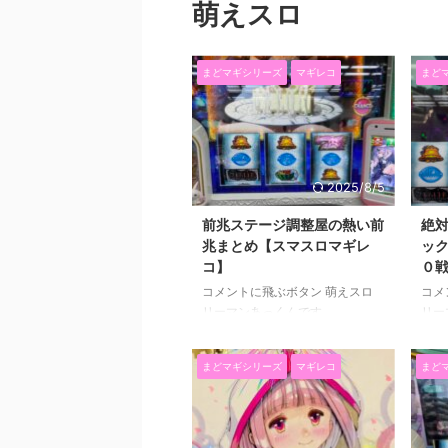
萌えスロ
まどマギシリーズ
マギレコ
まど
2025/8/5
前兆ステージ調整屋の熱い前
絶
兆まとめ【スマスロマギレ
ッ
コ】
０
コメントに飛ぶボタン 萌えスロ
コメ
リーマンあっくんです
リー
（@SlotAkkun） にほんブログ村
（@S
前回はマギレコ３０戦勝負２６戦
前回
まどマギシリーズ
マギレコ
まど
目の結果をお伝えしました。 →絶
こぼ
対そこじゃないマギアアタックの
しポ
チェリー【マギレコ３０戦勝負２
いて
６戦目】 チェリーのタイミング
た。