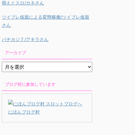
萌えとスロ/カネさん
ツイブレ仮面による変態稼働/ツイブレ仮面
さん
パチカジ７/アキラさん
アーカイブ
ブログ村に参加しています
にほんブログ村