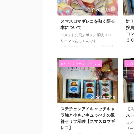
がちょっとだけ違ったらすごいこ
出目
とになってただろうに・・・ さ
今回
2025/7/29
て、本日は３週連続の新解析が出
てた
ましたのそのお話いきましょう。
の話
スマスロマギレコを熱く語る
計７
今回は調整屋中の熱い演出につい
確率
本について
投資
てです。 これ知ったらさらにマ
違い
コ
コメントに飛ぶボタン 萌えスロ
ギレコが楽しくなるのでできるだ
いだ
３
リーマンあっくんです
け覚えた方が良いと思います。
では
（@SlotAkkun） にほんブログ村
コメ
それではいってみましょう ...
次 み
前回はマギレコ３０戦勝負の２５
リー
戦目のお話をしました。 ２５戦
（@S
まどマギシリーズ
マギレコ
マギ
目の結果はこちら→計７スルーで
いつ
穢れMAX！！投資２９kをまくれ
いの
るか？＋コンチ音について【マギ
曜日
レコ３０戦勝負２５戦目】 今回
つも
は先日出来上がったってお話をし
って
ていた 『スマスロマギレコを熱
の記
2025/7/25
く語る』本について語っていこう
こち
と思います。 内容とサイズやペ
のス
ステチェンアイキャッチキャ
【
ージ数や値段やどこで買えるかと
スー
ラ強と小さいキュゥべえの返
ス
かです。 ついでにアニメのマギ
ギレ
答セリフ示唆【スマスロマギ
コメ
レコを見始めたのでその話の雑談
す。
レコ】
リー
もしようと思います。 みた ...
ャラ