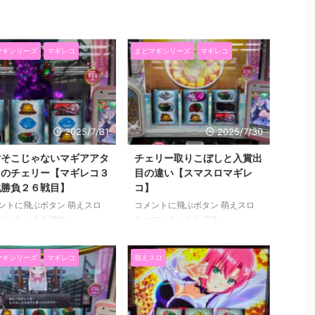
マギシリーズ
マギレコ
まどマギシリーズ
マギレコ
2025/7/31
2025/7/30
対そこじゃないマギアアタ
チェリー取りこぼしと入賞出
クのチェリー【マギレコ３
目の違い【スマスロマギレ
戦勝負２６戦目】
コ】
ントに飛ぶボタン 萌えスロ
コメントに飛ぶボタン 萌えスロ
マンあっくんです
リーマンあっくんです
lotAkkun） にほんブログ村
（@SlotAkkun） にほんブログ村
はマギレコのチェリーの取り
ラッシュ当選・・・というか違和
マギシリーズ
マギレコ
萌えスロ
し目と、左リールの取りこぼ
感気づけたら満足するので、そこ
イントで入賞させる出目につ
から先を誰かにうってもらいたい
検証からの結果をまとめまし
と切に思っている・・・なんて言
 →チェリー取りこぼしと入賞
えないw いや本当、大量出玉の道