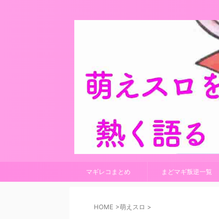
マギレコまとめ
まどマギ叛逆一覧
HOME
>
萌えスロ
>