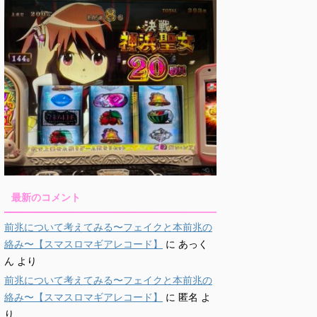
最新のコメント
前兆について考えてみる〜フェイクと本前兆の
絡み〜【スマスロマギアレコード】
に
あっく
ん
より
前兆について考えてみる〜フェイクと本前兆の
絡み〜【スマスロマギアレコード】
に
匿名
よ
り