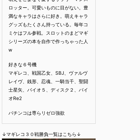
ロッター。可愛いものに目がない。豊
満なキャラはさらに好き。萌えキャラ
グッズもたくさん持っている。毎年コ
ミケはフル参戦。スロットのまどマギ
シリーズの本を自作で作っちゃった人
w
好きな６号機
マギレコ、戦国乙女、SBJ、ヴァルヴ
レイヴ、銭形、忍魂、一騎当千、聖闘
士星矢、バイオ５、ディスク２、バイ
オRe2
パチンコは専らリゼロ強欲
↓マギレコ３０戦勝負一覧はこちら↓