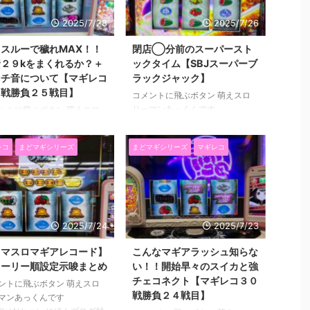
の違い【スマスロマギレコ】
筋は知ってるけどそれができない
は、このチェリーの検証をし
からどうしようもないんですよね
2025/7/28
2025/7/26
マギレコ３０戦勝負２６戦目
^^; やっぱり出玉って大事だなっ
をしたいと思います。 同じ
て思ってしまう今日この頃。 上
スルーで穢れMAX！！
閉店◯分前のスーパースト
でもそれをひくタイミングの
手い人はしょっちゅう完走してる
２９kをまくれるか？＋
ックタイム【SBJスーパーブ
が出せる人と出せない人と違
からただただ羨ましいって思って
ンチ音について【マギレコ
ラックジャック】
よなーって思った話です。
しまってます。 昔からまどマギ
０戦勝負２５戦目】
コメントに飛ぶボタン 萌えスロ
いってみましょう(^O^)／ 目
界隈はなぜか異常なひきをお持ち
リーマンあっくんです
ントに飛ぶボタン 萌えスロ
どころ結果マ ...
の人が多いので、Xのタ ...
（@SlotAkkun） にほんブログ村
マンあっくんです
いつも土日は更新してないんすけ
lotAkkun） にほんブログ村
レコ
まどマギシリーズ
まどマギシリーズ
マギレコ
ど、マギレコの熱く語る本が終わ
も土日は更新をしていていな
って時間できたので短めかつマギ
ですが、おとといは珍しく土
レコじゃない機種のお話してみよ
に更新しておりました。 い
うと思います。 マギレコの記事
更新しない土曜日バージョン
しか書いてないのでマギレコしか
ことで、マギレコ以外＋短め
うってないように思えますが実際
事です。 見てない人いたら
2025/7/24
2025/7/23
はそうじゃないのですよ。 むし
らもどうぞ。→閉店◯分前
ろマギレコ以外の方が多い・・・
ーパーストックタイム【SBJ
スマスロマギアレコード】
こんなマギアラッシュ知らな
かも^^; ではいってみましょう
パーブラックジャック】 マ
トーリー順設定示唆まとめ
い！！開始早々のスイカと強
(^O^)／ 前回のお話はこちら→ス
コの前回の記事はこちらで
チェコネクト【マギレコ３０
ントに飛ぶボタン 萌えスロ
テチェンアイキャッチキャラ強と
→ステチェンアイキャッチキ
戦勝負２４戦目】
マンあっくんです
小さいキュゥべえの返答セリフ示
強と小さいキュゥべえの返答