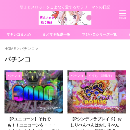
萌えとスロットをこよなく愛するサラリーマンの日記
マギレコまとめ
まどマギ叛逆一覧
マジハロシリーズ一覧
HOME
>
パチンコ
>
パチンコ
パチンコ
パチンコ
初打ち（新機種）
2022/9/27
2022/9/12
【Pユニコーン】それで
【Pシンデレラブレイド】お
も！！ユニコーンを・・・
しりぺんぺんはおしりぺん