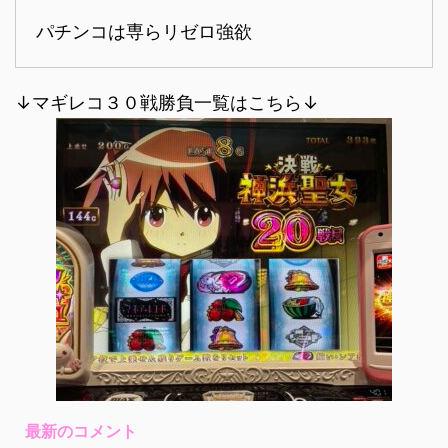
パチンコは専らリゼロ強欲
↓マギレコ３０戦勝負一覧はこちら↓
最新のコメント