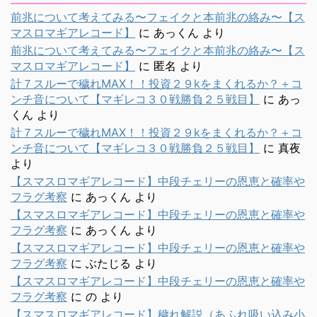
前兆について考えてみる〜フェイクと本前兆の絡み〜【ス
マスロマギアレコード】
に
あっくん
より
前兆について考えてみる〜フェイクと本前兆の絡み〜【ス
マスロマギアレコード】
に
匿名
より
計７スルーで穢れMAX！！投資２９kをまくれるか？＋コ
ンチ音について【マギレコ３０戦勝負２５戦目】
に
あっ
くん
より
計７スルーで穢れMAX！！投資２９kをまくれるか？＋コ
ンチ音について【マギレコ３０戦勝負２５戦目】
に
真夜
より
【スマスロマギアレコード】中段チェリーの恩恵と確率や
フラグ考察
に
あっくん
より
【スマスロマギアレコード】中段チェリーの恩恵と確率や
フラグ考察
に
あっくん
より
【スマスロマギアレコード】中段チェリーの恩恵と確率や
フラグ考察
に
ぶたじる
より
【スマスロマギアレコード】中段チェリーの恩恵と確率や
フラグ考察
に
の
より
【スマスロマギアレコード】穢れ解説（あふれ吸い込み小