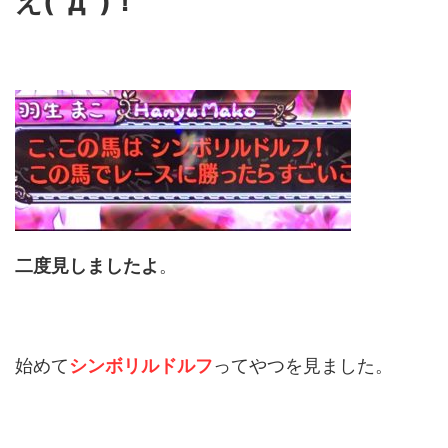
え(ﾟдﾟ)！
二度見しましたよ
。
始めて
シンボリルドルフ
ってやつを見ました。