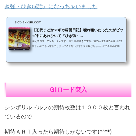
き強・ひき弱話』になっちゃいました
slot-akkun.com
【初代まどかマギカ稼働日記】穢れ狙いだったのがビッ
グ中にあれひいて『ひき強・...
萌えスロリーマンあっくんです。 前々回の続きですね。前の話は先週の金曜日に更
新したのでもう忘れてしまってると思いますが見せ場がなかったので今回の記事か
らでも読めます。 前回の話から読みたい人はこちら⇒ 据え置き天井狙いでまさか
のデータカウンター１０００超え！？ 『本文に入る前に昨日の台風のお話』あなた
の地域は被害大丈夫ですか？僕の住んでる地域は強風域をかすめた程度なので風は
それなりに強かったですが被害はほぼなかったです。 Ｔｗｉｔｔｅｒとかで動画を
たくさんみましたが関西圏のあた...
ＧⅠロード突入
シンボリルドルフの期待枚数は１０００枚と言われ
ているので
期待ＡＲＴ入ったら期待しかないです(*^^*)