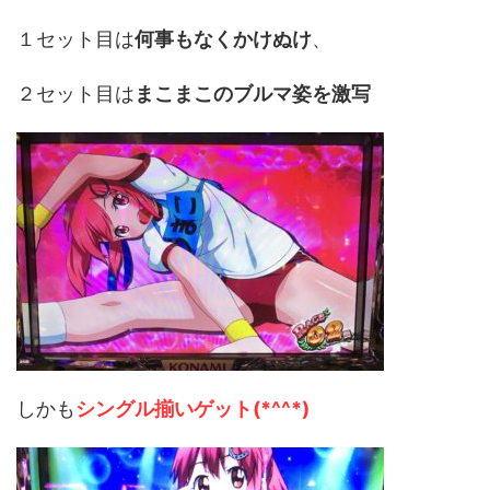
１セット目は
何事もなくかけぬけ
、
２セット目は
まこまこのブルマ姿を激写
しかも
シングル揃いゲット(*^^*)