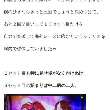
僕のひきならきっと三冠でしょうと決めつけて、
あと２回Ｖ揃いして１０セット目だけを
自力で突破して海外レースに臨むというシナリオを
脳内で想像していましたｗ
２セット目も
特に見せ場がなくかけぬけ
、
３セット目の
始まりは中二病の二人
。