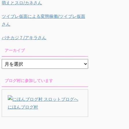
萌えとスロ/カネさん
ツイブレ仮面による変態稼働/ツイブレ仮面
さん
パチカジ７/アキラさん
アーカイブ
ブログ村に参加しています
にほんブログ村