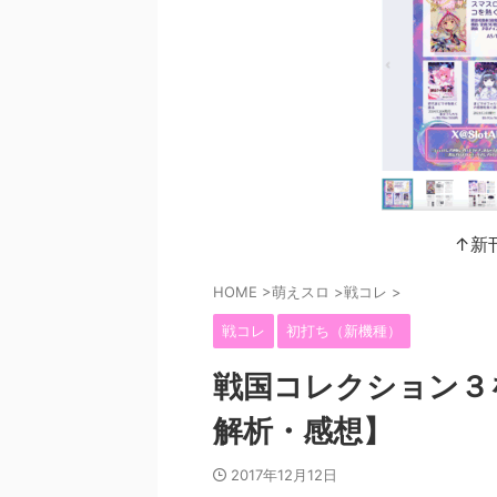
↑新
HOME
>
萌えスロ
>
戦コレ
>
戦コレ
初打ち（新機種）
戦国コレクション３
解析・感想】
2017年12月12日