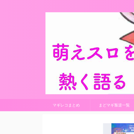
マギレコまとめ
まどマギ叛逆一覧