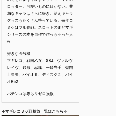
ロッター。可愛いものに目がない。豊
満なキャラはさらに好き。萌えキャラ
グッズもたくさん持っている。毎年コ
ミケはフル参戦。スロットのまどマギ
シリーズの本を自作で作っちゃった人
w
好きな６号機
マギレコ、戦国乙女、SBJ、ヴァルヴ
レイヴ、銭形、忍魂、一騎当千、聖闘
士星矢、バイオ５、ディスク２、バイ
オRe2
パチンコは専らリゼロ強欲
↓マギレコ３０戦勝負一覧はこちら↓