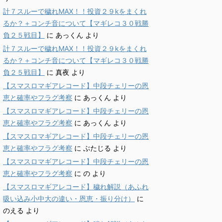
計７スルーで穢れMAX！！投資２９kをまくれ
るか？＋コンチ音について【マギレコ３０戦勝
負２５戦目】
に
あっくん
より
計７スルーで穢れMAX！！投資２９kをまくれ
るか？＋コンチ音について【マギレコ３０戦勝
負２５戦目】
に
真夜
より
【スマスロマギアレコード】中段チェリーの恩
恵と確率やフラグ考察
に
あっくん
より
【スマスロマギアレコード】中段チェリーの恩
恵と確率やフラグ考察
に
あっくん
より
【スマスロマギアレコード】中段チェリーの恩
恵と確率やフラグ考察
に
ぶたじる
より
【スマスロマギアレコード】中段チェリーの恩
恵と確率やフラグ考察
に
の
より
【スマスロマギアレコード】穢れ解説（あふれ
吸い込み小中大の違い・恩恵・振り分け）
に
のえる
より