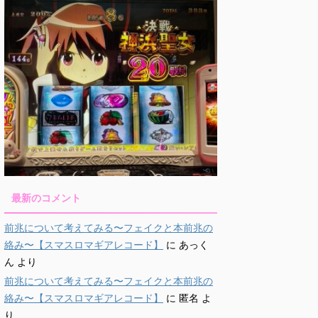
最新のコメント
前兆について考えてみる〜フェイクと本前兆の
絡み〜【スマスロマギアレコード】
に
あっく
ん
より
前兆について考えてみる〜フェイクと本前兆の
絡み〜【スマスロマギアレコード】
に
匿名
よ
り