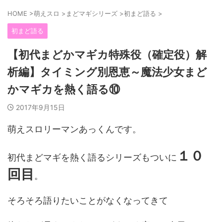
HOME
>
萌えスロ
>
まどマギシリーズ
>
初まど語る
>
初まど語る
【初代まどかマギカ特殊役（確定役）解
析編】タイミング別恩恵～魔法少女まど
かマギカを熱く語る⑩
2017年9月15日
萌えスロリーマンあっくんです。
１０
初代まどマギを熱く語るシリーズもついに
回目
。
そろそろ語りたいことがなくなってきて