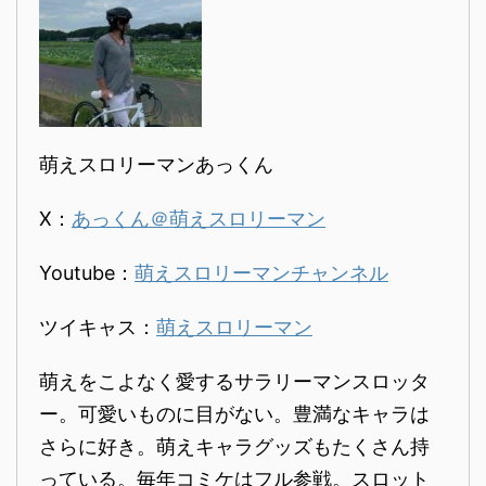
萌えスロリーマンあっくん
X：
あっくん＠萌えスロリーマン
Youtube：
萌えスロリーマンチャンネル
ツイキャス：
萌えスロリーマン
萌えをこよなく愛するサラリーマンスロッタ
ー。可愛いものに目がない。豊満なキャラは
さらに好き。萌えキャラグッズもたくさん持
っている。毎年コミケはフル参戦。スロット